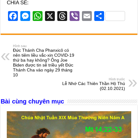
CHIA SẺ:
F
M
W
X
T
Vi
E
S
a
e
h
hr
b
m
h
c
ss
at
e
er
ail
ar
e
e
s
a
e
Hình sau
Đức Thánh Cha Phanxicô có
b
n
A
d
nên tiêm liều vắc-xin COVID-19
thứ ba hay không? Ông Joe
o
g
p
s
Biden được tin sẽ triều yết Đức
Thánh Cha vào ngày 29 tháng
o
er
p
10
Hình trước
k
Lễ Nhớ Các Thiên Thần Hộ Thủ
(02.10.2021)
Bài cùng chuyên mục