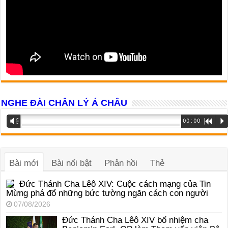
NGHE ĐÀI CHÂN LÝ Á CHÂU
Trình
Vm
00:00
R
P
phát
âm
thanh
Bài mới
Bài nổi bật
Phản hồi
Thẻ
Đức Thánh Cha Lêô XIV: Cuộc cách mạng của Tin
Mừng phá đổ những bức tường ngăn cách con người
07/08/2026
Đức Thánh Cha Lêô XIV bổ nhiệm cha