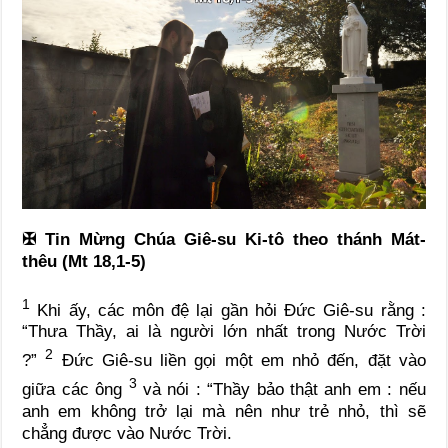
✠
Tin Mừng Chúa Giê-su Ki-tô theo thánh Mát-
thêu (Mt 18,1-5)
1
Khi ấy, các môn đệ lại gần hỏi Đức Giê-su rằng :
“Thưa Thầy, ai là người lớn nhất trong Nước Trời
2
?”
Đức Giê-su liền gọi một em nhỏ đến, đặt vào
3
giữa các ông
và nói : “Thầy bảo thật anh em : nếu
anh em không trở lại mà nên như trẻ nhỏ, thì sẽ
chẳng được vào Nước Trời.