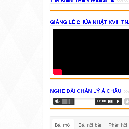
TÌM KIẾM TRÊN WEBSITE
GIẢNG LỄ CHÚA NHẬT XVIII TN
NGHE ĐÀI CHÂN LÝ Á CHÂU
Trình
Vm
00:00
R
P
phát
âm
thanh
Bài mới
Bài nổi bật
Phản hồi