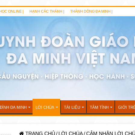
HỌC ONLINE |
HẠNH CÁC THÁNH |
THÁNH DÒNG ĐA MINH |
 ĐÌNH ĐA MINH
LỜI CHÚA
TÀI LIỆU
TÂM TÌNH
GIỚI TR
TRANG CHỦ
/
LỜI CHÚA
/
CẢM NHẬN LỜI CH