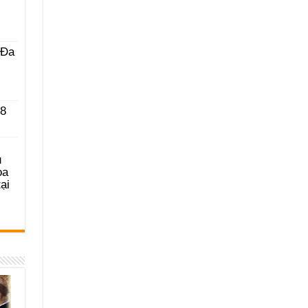
 Ða
 8
u
ọa
ại