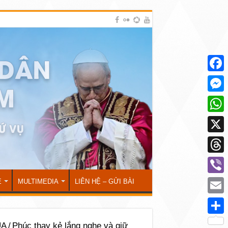
Face
Mess
What
X
Thre
Viber
Ẻ
MULTIMEDIA
LIÊN HỆ – GỬI BÀI
Emai
Shar
ÚA
/
Phúc thay kẻ lắng nghe và giữ