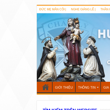
ĐỨC MẸ MÂN CÔI |
NGHE GIẢNG LỄ |
THẦN 
GIỚI THIỆU
THÔNG TIN
GIA