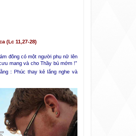
a (Lc 11,27-28)
 đám đông có một người phụ nữ lên
ã cưu mang và cho Thầy bú mớm !”
ằng : Phúc thay kẻ lắng nghe và