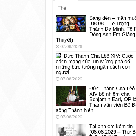
Thẻ
Sáng đèn – mặn muố
(08.08 – Lễ Trọng
Thánh Đa Minh, Tổ 
Dòng Anh Em Giảng
Thuyết)
07/08/2026
Đức Thánh Cha Lêô XIV: Cuộc
cách mạng của Tin Mừng phá đổ
những bức tường ngăn cách con
người
07/08/2026
Đức Thánh Cha Lêô
XIV bổ nhiệm cha
Benjamin Earl, OP l
Tham vấn viên Bộ Đ
sống Thánh hiến
07/08/2026
Tại anh em kém tin
(08.08.2026 – Thứ 