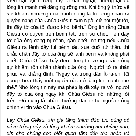
Viên đại đội trưởng tuy là dân ngoại, nhưng lại có
lòng tin mạnh mẽ đáng ngưỡng mộ. Khi ông ý thức về
sự khiêm nhường của mình cũng là lúc ông nhận ra
quyền năng của Chúa Giêsu: “xin Ngài cứ nói một lời,
thì đầy tớ của tôi được khỏi bệnh.” Ông tin rằng Chúa
Giêsu có quyền trên bệnh tật, trên sự chết. Tên đầy
tớ của ông đang bị bênh, gần chết, nhưng nếu Chúa
Giêsu ra lệnh đẩy lui bệnh tật, xua đuổi tử thần, thì
chắc chắn đầy tớ của ông sẽ lành bệnh và không phải
chết. Chúa Giêsu thấy được lòng tin vững chắc cùng
sự khiêm tốn chân thành của ông, Người tỏ ra thán
phục và khẳng định: “Ngay cả trong dân Ít-ra-en, tôi
cũng chưa thấy một người nào có lòng tin mạnh như
thế.” Nhờ lòng tin này mà phép lạ đã xảy ra với người
đầy tớ của ông ngay khi Chúa Giêsu nói những lời
trên. Đó cũng là phần thưởng dành cho người công
chính vì tin vào Chúa Giêsu.
Lạy Chúa Giêsu, xin gia tăng thêm đức tin, củng cố
niềm trông cậy và lòng khiêm nhường nơi chúng con,
xin cho chúng con biết quan tâm đến tha nhân và