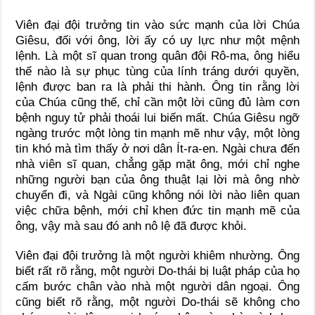
Viên đại đội trưởng tin vào sức mạnh của lời Chúa
Giêsu, đối với ông, lời ấy có uy lực như một mệnh
lệnh. Là một sĩ quan trong quân đội Rô-ma, ông hiểu
thế nào là sự phục tùng của lính tráng dưới quyền,
lệnh được ban ra là phải thi hành. Ông tin rằng lời
của Chúa cũng thế, chỉ cần một lời cũng đủ làm cơn
bệnh nguy tử phải thoái lui biến mất. Chúa Giêsu ngỡ
ngàng trước một lòng tin mạnh mẽ như vậy, một lòng
tin khó mà tìm thấy ở nơi dân Ít-ra-en. Ngài chưa đến
nhà viên sĩ quan, chẳng gặp mặt ông, mới chỉ nghe
những người bạn của ông thuật lại lời mà ông nhờ
chuyển đi, và Ngài cũng không nói lời nào liên quan
việc chữa bệnh, mới chỉ khen đức tin mạnh mẽ của
ông, vậy mà sau đó anh nô lệ đã được khỏi.
Viên đại đội trưởng là một người khiêm nhường. Ông
biết rất rõ rằng, một người Do-thái bị luật pháp của họ
cấm bước chân vào nhà một người dân ngoại. Ông
cũng biết rõ rằng, một người Do-thái sẽ không cho