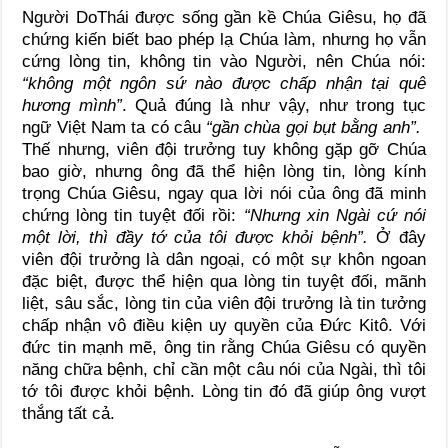
Người DoThái được sống gần kề Chúa Giêsu, họ đã
chứng kiến biết bao phép lạ Chúa làm, nhưng họ vẫn
cứng lòng tin, không tin vào Người, nên Chúa nói:
“không một ngôn sứ nào được chấp nhận tại quê
hương mình”
. Quả đúng là như vậy, như trong tục
ngữ Việt Nam ta có câu
“gần chùa gọi bụt bằng anh”.
Thế nhưng, viên đội trưởng tuy không gặp gỡ Chúa
bao giờ, nhưng ông đã thể hiện lòng tin, lòng kính
trọng Chúa Giêsu, ngay qua lời nói của ông đã minh
chứng lòng tin tuyệt đối rồi:
“Nhưng xin Ngài cứ nói
một lời, thì đầy tớ của tôi được khỏi bệnh”.
Ở đây
viên đội trưởng là dân ngoại, có một sự khôn ngoan
đặc biệt, được thể hiện qua lòng tin tuyệt đối, mãnh
liệt, sâu sắc, lòng tin của viên đội trưởng là tin tưởng
chấp nhận vô điều kiện uy quyền của Đức Kitô. Với
đức tin mạnh mẽ, ông tin rằng Chúa Giêsu có quyền
năng chữa bệnh, chỉ cần một câu nói của Ngài, thì tôi
tớ tôi được khỏi bệnh. Lòng tin đó đã giúp ông vượt
thắng tất cả.