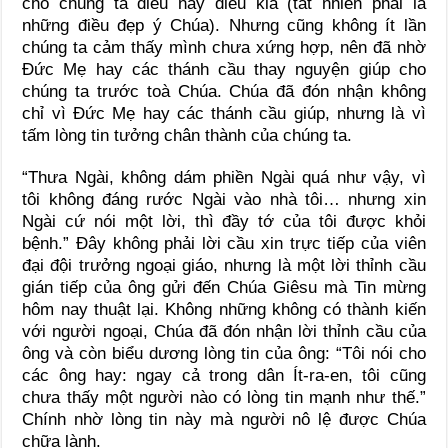
cho chúng ta điều này điều kia (tất nhiên phải là
những điều đẹp ý Chúa). Nhưng cũng không ít lần
chúng ta cảm thấy mình chưa xứng hợp, nên đã nhờ
Đức Mẹ hay các thánh cầu thay nguyện giúp cho
chúng ta trước toà Chúa. Chúa đã đón nhận không
chỉ vì Đức Mẹ hay các thánh cầu giúp, nhưng là vì
tấm lòng tin tưởng chân thành của chúng ta.
“Thưa Ngài, không dám phiền Ngài quá như vậy, vì
tôi không đáng rước Ngài vào nhà tôi… nhưng xin
Ngài cứ nói một lời, thì đầy tớ của tôi được khỏi
bệnh.” Đây không phải lời cầu xin trực tiếp của viên
đại đội trưởng ngoại giáo, nhưng là một lời thỉnh cầu
gián tiếp của ông gửi đến Chúa Giêsu mà Tin mừng
hôm nay thuật lại. Không những không có thành kiến
với người ngoại, Chúa đã đón nhận lời thỉnh cầu của
ông và còn biểu dương lòng tin của ông: “Tôi nói cho
các ông hay: ngay cả trong dân Ít-ra-en, tôi cũng
chưa thấy một người nào có lòng tin mạnh như thế.”
Chính nhờ lòng tin này mà người nô lệ được Chúa
chữa lành.