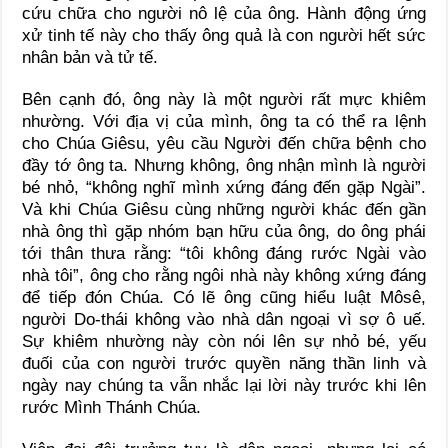
cứu chữa cho người nô lệ của ông. Hành động ứng
xử tinh tế này cho thấy ông quả là con người hết sức
nhân bản và tử tế.
Bên cạnh đó, ông này là một người rất mực khiêm
nhường. Với địa vị của mình, ông ta có thể ra lệnh
cho Chúa Giêsu, yêu cầu Người đến chữa bệnh cho
đầy tớ ông ta. Nhưng không, ông nhận mình là người
bé nhỏ, “không nghĩ mình xứng đáng đến gặp Ngài”.
Và khi Chúa Giêsu cùng những người khác đến gần
nhà ông thì gặp nhóm bạn hữu của ông, do ông phái
tới thân thưa rằng: “tôi không đáng rước Ngài vào
nhà tôi”, ông cho rằng ngôi nhà này không xứng đáng
để tiếp đón Chúa. Có lẽ ông cũng hiểu luật Môsê,
người Do-thái không vào nhà dân ngoại vì sợ ô uế.
Sự khiêm nhường này còn nói lên sự nhỏ bé, yếu
đuối của con người trước quyền năng thần linh và
ngày nay chúng ta vẫn nhắc lại lời này trước khi lên
rước Mình Thánh Chúa.