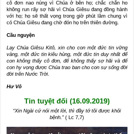
cô đơn nao núng vì Chúa ở bên họ; chắc chắn ho
không run rẩy sợ hãi vì Chúa Giêsu đang đồng hành
với họ; họ sẽ thất vọng trong giờ phút lâm chung vì
có Chúa Giêsu đang chờ đón họ trên thiên đường.
Cầu nguyện
Lạy Chúa Giêsu Kitô, xin cho con một đức tin vững
vàng, một đức tin kiêu hùng, một đức tin duy nhất để
con không thấy cô đơn, để không thấy sợ hãi và để
con hy vọng được Chúa trao ban cho con sự sống đời
đời trên Nước Trời.
Hư Vô
Tin tuyệt đối (16.09.2019)
“Xin Ngài cứ nói một lời, thì đầy tớ tôi được khỏi
bệnh.”
( Lc 7,7)