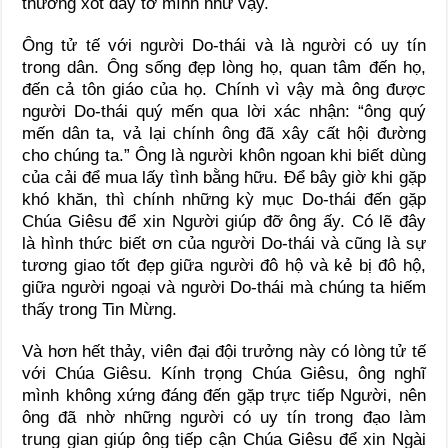
thương xót đầy tớ mình như vậy.
Ông tử tế với người Do-thái và là người có uy tín
trong dân. Ông sống đẹp lòng họ, quan tâm đến họ,
đến cả tôn giáo của họ. Chính vì vậy mà ông được
người Do-thái quý mến qua lời xác nhận: “ông quý
mến dân ta, vả lại chính ông đã xây cất hội đường
cho chúng ta.” Ông là người khôn ngoan khi biết dùng
của cải để mua lấy tình bằng hữu. Để bây giờ khi gặp
khó khăn, thì chính những kỳ mục Do-thái đến gặp
Chúa Giêsu để xin Người giúp đỡ ông ấy. Có lẽ đây
là hình thức biết ơn của người Do-thái và cũng là sự
tương giao tốt đẹp giữa người đô hộ và kẻ bị đô hộ,
giữa người ngoại và người Do-thái mà chúng ta hiếm
thấy trong Tin Mừng.
Và hơn hết thảy, viên đại đội trưởng này có lòng tử tế
với Chúa Giêsu. Kính trọng Chúa Giêsu, ông nghĩ
mình không xứng đáng đến gặp trực tiếp Người, nên
ông đã nhờ những người có uy tín trong đạo làm
trung gian giúp ông tiếp cận Chúa Giêsu để xin Ngài