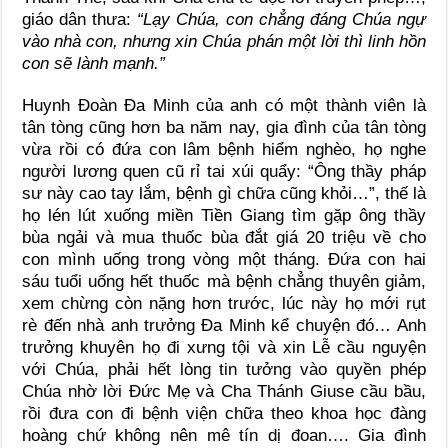
giáo dân thưa:
“Lạy Chúa, con chẳng đáng Chúa ngự
vào nhà con, nhưng xin Chúa phán một lời thì linh hồn
con sẽ lành mạnh.”
Huynh Đoàn Đa Minh của anh có một thành viên là
tân tòng cũng hơn ba năm nay, gia đình của tân tòng
vừa rồi có đứa con lâm bệnh hiểm nghèo, họ nghe
người lương quen cũ rỉ tai xúi quẩy: “Ông thầy pháp
sư này cao tay lắm, bệnh gì chữa cũng khỏi…”, thế là
họ lén lút xuống miền Tiền Giang tìm gặp ông thầy
bùa ngải và mua thuốc bùa đắt giá 20 triệu về cho
con mình uống trong vòng một tháng. Đứa con hai
sáu tuổi uống hết thuốc mà bệnh chẳng thuyên giảm,
xem chừng còn nặng hơn trước, lúc này họ mới rụt
rè đến nhà anh trưởng Đa Minh kể chuyện đó… Anh
trưởng khuyên họ đi xưng tội và xin Lễ cầu nguyện
với Chúa, phải hết lòng tin tưởng vào quyền phép
Chúa nhờ lời Đức Mẹ và Cha Thánh Giuse cầu bầu,
rồi đưa con đi bệnh viện chữa theo khoa học đàng
hoàng chứ không nên mê tín dị đoan…. Gia đình