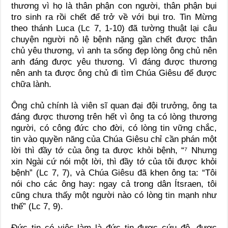
thương vì họ là thân phận con người, thân phận bụi
tro sinh ra rồi chết để trở về với bụi tro. Tin Mừng
theo thánh Luca (Lc 7, 1-10) đã tường thuật lại câu
chuyện người nô lệ bệnh nặng gần chết được thân
chủ yêu thương, vì anh ta sống đẹp lòng ông chủ nên
anh đáng được yêu thương. Vì đáng được thương
nên anh ta được ông chủ đi tìm Chúa Giêsu để được
chữa lành.
Ông chủ chính là viên sĩ quan đại đội trưởng, ông ta
đáng được thương trên hết vì ông ta có lòng thương
người, có công đức cho đời, có lòng tin vững chắc,
tin vào quyền năng của Chúa Giêsu chỉ cần phán một
lời thì đầy tớ của ông ta được khỏi bệnh, “⁷ Nhưng
xin Ngài cứ nói một lời, thì đầy tớ của tôi được khỏi
bệnh” (Lc 7, 7), và Chúa Giêsu đã khen ông ta: “Tôi
nói cho các ông hay: ngay cả trong dân Ítsraen, tôi
cũng chưa thấy một người nào có lòng tin mạnh như
thế” (Lc 7, 9).
Đức tin có việc làm là đức tin được cứu độ, được