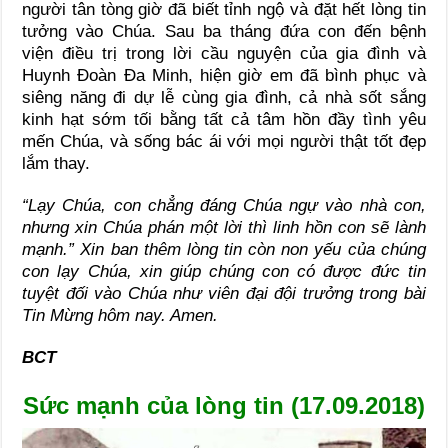
người tân tòng giờ đã biết tỉnh ngộ và đặt hết lòng tin
tưởng vào Chúa. Sau ba tháng đứa con đến bệnh
viện điều trị trong lời cầu nguyện của gia đình và
Huynh Đoàn Đa Minh, hiện giờ em đã bình phục và
siêng năng đi dự lễ cùng gia đình, cả nhà sốt sắng
kinh hạt sớm tối bằng tất cả tâm hồn đầy tình yêu
mến Chúa, và sống bác ái với mọi người thật tốt đẹp
lắm thay.
“Lạy Chúa, con chẳng đáng Chúa ngự vào nhà con,
nhưng xin Chúa phán một lời thì linh hồn con sẽ lành
mạnh.” Xin ban thêm lòng tin còn non yếu của chúng
con lạy Chúa, xin giúp chúng con có được đức tin
tuyệt đối vào Chúa như viên đại đội trưởng trong bài
Tin Mừng hôm nay. Amen.
BCT
Sức mạnh của lòng tin (17.09.2018)