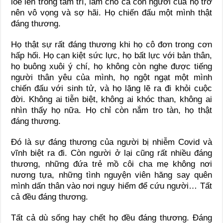
loé lên trong tâm trí, làm cho cả con người của họ trở
nên vô vọng và sợ hãi. Họ chiến đấu một mình thật
đáng thương.
Họ thật sự rất đáng thương khi họ cô đơn trong cơn
hấp hối. Họ cạn kiệt sức lực, họ bất lực với bản thân,
họ buông xuôi ý chí, họ không còn nghe được tiếng
người thân yêu của mình, họ ngột ngạt một mình
chiến đấu với sinh tử, và họ lặng lẽ ra đi khỏi cuộc
đời. Không ai tiễn biệt, không ai khóc than, không ai
nhìn thấy họ nữa. Họ chỉ còn nắm tro tàn, họ thật
đáng thương.
Đó là sự đáng thương của người bị nhiễm Covid và
vĩnh biệt ra đi. Còn người ở lại cũng rất nhiều đáng
thương, những đứa trẻ mồ côi cha mẹ không nơi
nương tựa, những tình nguyện viên hăng say quên
mình dấn thân vào nơi nguy hiểm để cứu người… Tất
cả đều đáng thương.
Tất cả dù sống hay chết họ đều đáng thương. Đáng