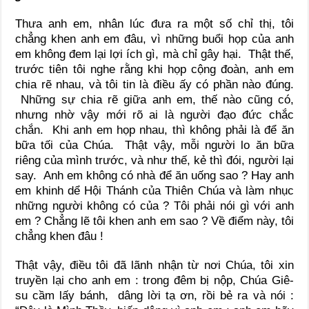
Thưa anh em, nhân lúc đưa ra một số chỉ thị, tôi
chẳng khen anh em đâu, vì những buổi họp của anh
em không đem lại lợi ích gì, mà chỉ gây hại. Thật thế,
trước tiên tôi nghe rằng khi họp cộng đoàn, anh em
chia rẽ nhau, và tôi tin là điều ấy có phần nào đúng.
Những sự chia rẽ giữa anh em, thế nào cũng có,
nhưng nhờ vậy mới rõ ai là người đạo đức chắc
chắn. Khi anh em họp nhau, thì không phải là để ăn
bữa tối của Chúa. Thật vậy, mỗi người lo ăn bữa
riêng của mình trước, và như thế, kẻ thì đói, người lại
say. Anh em không có nhà để ăn uống sao ? Hay anh
em khinh dể Hội Thánh của Thiên Chúa và làm nhục
những người không có của ? Tôi phải nói gì với anh
em ? Chẳng lẽ tôi khen anh em sao ? Về điểm này, tôi
chẳng khen đâu !
Thật vậy, điều tôi đã lãnh nhận từ nơi Chúa, tôi xin
truyền lại cho anh em : trong đêm bị nộp, Chúa Giê-
su cầm lấy bánh, dâng lời tạ ơn, rồi bẻ ra và nói :