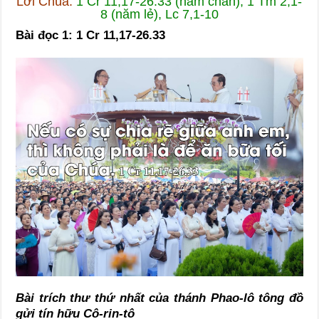
Lời Chúa:
1 Cr 11,17-26.33 (năm chẵn), 1 Tm 2,1-
8 (năm lẻ), Lc 7,1-10
Bài đọc 1: 1 Cr 11,17-26.33
Bài trích thư thứ nhất của thánh Phao-lô tông đồ
gửi tín hữu Cô-rin-tô