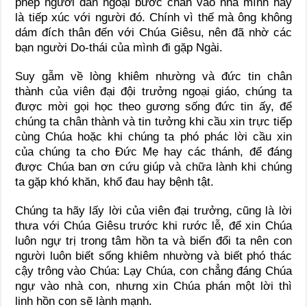
phép người dân ngoại bước chân vào nhà mình hay
là tiếp xúc với người đó. Chính vì thế mà ông không
dám đích thân đến với Chúa Giêsu, nên đã nhờ các
bạn người Do-thái của mình đi gặp Ngài.
Suy gẫm về lòng khiêm nhường và đức tin chân
thành của viên đại đội trưởng ngoại giáo, chúng ta
được mời gọi học theo gương sống đức tin ấy, để
chúng ta chân thành và tin tưởng khi cầu xin trực tiếp
cùng Chúa hoặc khi chúng ta phó phác lời cầu xin
của chúng ta cho Đức Mẹ hay các thánh, để đáng
được Chúa ban ơn cứu giúp và chữa lành khi chúng
ta gặp khó khăn, khổ đau hay bệnh tật.
Chúng ta hãy lấy lời của viên đại trưởng, cũng là lời
thưa với Chúa Giêsu trước khi rước lễ, để xin Chúa
luôn ngự trị trong tâm hồn ta và biến đổi ta nên con
người luôn biết sống khiêm nhường và biết phó thác
cậy trông vào Chúa: Lạy Chúa, con chẳng đáng Chúa
ngự vào nhà con, nhưng xin Chúa phán một lời thì
linh hồn con sẽ lành mạnh.