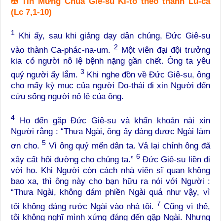
✠
Tin Mừng Chúa Giê-su Ki-tô theo thánh Lu-ca
(Lc 7,1-10)
1
Khi ấy, sau khi giảng dạy dân chúng, Đức Giê-su
2
vào thành Ca-phác-na-um.
Một viên đại đội trưởng
kia có người nô lệ bệnh nặng gần chết. Ông ta yêu
3
quý người ấy lắm.
Khi nghe đồn về Đức Giê-su, ông
cho mấy kỳ mục của người Do-thái đi xin Người đến
cứu sống người nô lệ của ông.
4
Họ đến gặp Đức Giê-su và khẩn khoản nài xin
Người rằng : “Thưa Ngài, ông ấy đáng được Ngài làm
5
ơn cho.
Vì ông quý mến dân ta. Vả lại chính ông đã
6
xây cất hội đường cho chúng ta.”
Đức Giê-su liền đi
với họ. Khi Người còn cách nhà viên sĩ quan không
bao xa, thì ông này cho bạn hữu ra nói với Người :
“Thưa Ngài, không dám phiền Ngài quá như vậy, vì
7
tôi không đáng rước Ngài vào nhà tôi.
Cũng vì thế,
tôi không nghĩ mình xứng đáng đến gặp Ngài. Nhưng