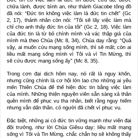
chữa lành, được bình an, như thánh Giacobe tông đồ
đã nói: “Đức tin không việc làm là đức tin chết” (Gc
2, 17), thánh nhân còn nói: “Tôi sẽ lấy việc làm mà
chỉ cho anh thấy đức tin của tôi” (Gc 2, 18). Việc làm
của đức tin là từ bỏ chính mình và vác thập giá của
mình mà theo Chúa (Mc 8, 34), Chúa dạy rằng: “Quả
vậy, ai muốn cứu mạng sống mình, thì sẽ mất; còn ai
liều mất mạng sống mình vì Tôi và vì Tin Mừng, thì
sẽ cứu được mạng sống ấy” (Mc 8, 35).
Trong cơn đại dịch hôm nay, nó rất là nguy khốn,
nhưng cũng chính là cơ hội lớn lao cho những ai yêu
mến Thiên Chúa để thể hiện đức tin bằng việc làm
của mình. Những thiện nguyện viên sẵn sàng xả thân
quên mình để phục vụ tha nhân, biết rằng nguy hiểm
nhưng vẫn dấn thân, có người đã chết vì phục vụ.
Đặc biệt, những ai có đức tin vững mạnh như viên đại
đội trưởng, như lời Chúa Giêsu dạy: liều mất mạng
sống vì Tôi và Tin Mừng, chắc chắn họ sẽ không thấy