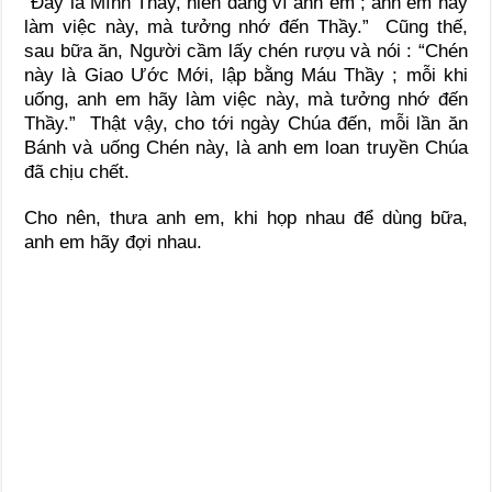
“Đây là Mình Thầy, hiến dâng vì anh em ; anh em hãy
làm việc này, mà tưởng nhớ đến Thầy.” Cũng thế,
sau bữa ăn, Người cầm lấy chén rượu và nói : “Chén
này là Giao Ước Mới, lập bằng Máu Thầy ; mỗi khi
uống, anh em hãy làm việc này, mà tưởng nhớ đến
Thầy.” Thật vậy, cho tới ngày Chúa đến, mỗi lần ăn
Bánh và uống Chén này, là anh em loan truyền Chúa
đã chịu chết.
Cho nên, thưa anh em, khi họp nhau để dùng bữa,
anh em hãy đợi nhau.