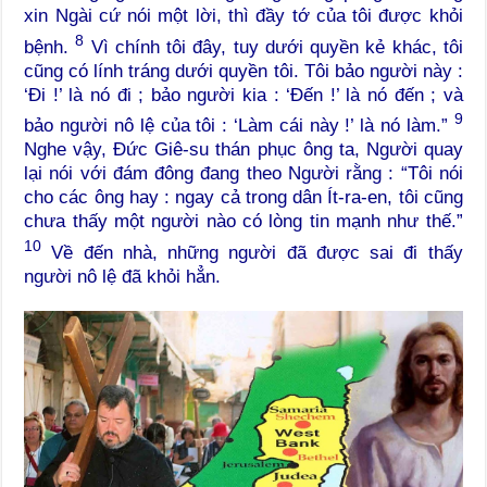
xin Ngài cứ nói một lời, thì đầy tớ của tôi được khỏi
8
bệnh.
Vì chính tôi đây, tuy dưới quyền kẻ khác, tôi
cũng có lính tráng dưới quyền tôi. Tôi bảo người này :
‘Đi !’ là nó đi ; bảo người kia : ‘Đến !’ là nó đến ; và
9
bảo người nô lệ của tôi : ‘Làm cái này !’ là nó làm.”
Nghe vậy, Đức Giê-su thán phục ông ta, Người quay
lại nói với đám đông đang theo Người rằng : “Tôi nói
cho các ông hay : ngay cả trong dân Ít-ra-en, tôi cũng
chưa thấy một người nào có lòng tin mạnh như thế.”
10
Về đến nhà, những người đã được sai đi thấy
người nô lệ đã khỏi hẳn.