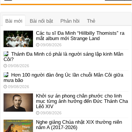
phát
âm
thanh
Bài mới
Bài nổi bật
Phản hồi
Thẻ
Các tu sĩ Đa Minh “Hillbilly Thomists” ra
mắt album mới Strange Land
09/08/2026
Thánh Đa Minh có phải là người sáng lập kinh Mân
Côi?
09/08/2026
Hơn 100 người đàn ông Úc lần chuỗi Mân Côi giữa
mưa bão
09/08/2026
Khởi sự án phong chân phước cho linh
mục từng ảnh hưởng đến Đức Thánh Cha
Lêô XIV
09/08/2026
Nghe giảng Chúa nhật XIX thường niên
năm A (2017-2026)