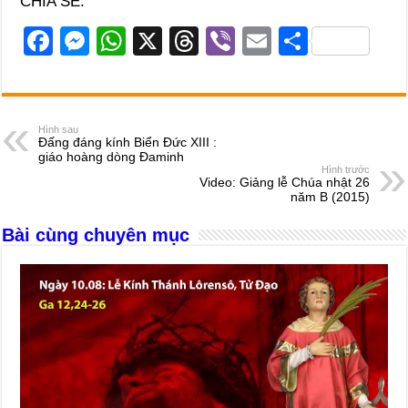
CHIA SẺ:
F
M
W
X
T
Vi
E
S
a
e
h
hr
b
m
h
c
ss
at
e
er
ail
ar
e
e
s
a
e
Hình sau
Đấng đáng kính Biển Ðức XIII :
b
n
A
d
giáo hoàng dòng Đaminh
Hình trước
o
g
p
s
Video: Giảng lễ Chúa nhật 26
năm B (2015)
o
er
p
Bài cùng chuyên mục
k