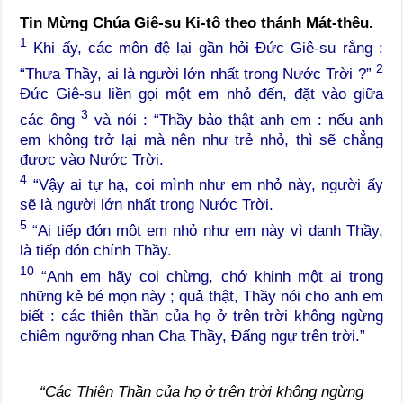
Tin Mừng Chúa Giê-su Ki-tô theo thánh Mát-thêu.
1
Khi ấy, các môn đệ lại gần hỏi Đức Giê-su rằng :
2
“Thưa Thầy, ai là người lớn nhất trong Nước Trời ?”
Đức Giê-su liền gọi một em nhỏ đến, đặt vào giữa
3
các ông
và nói : “Thầy bảo thật anh em : nếu anh
em không trở lại mà nên như trẻ nhỏ, thì sẽ chẳng
được vào Nước Trời.
4
“Vậy ai tự hạ, coi mình như em nhỏ này, người ấy
sẽ là người lớn nhất trong Nước Trời.
5
“Ai tiếp đón một em nhỏ như em này vì danh Thầy,
là tiếp đón chính Thầy.
10
“Anh em hãy coi chừng, chớ khinh một ai trong
những kẻ bé mọn này ; quả thật, Thầy nói cho anh em
biết : các thiên thần của họ ở trên trời không ngừng
chiêm ngưỡng nhan Cha Thầy, Đấng ngự trên trời.”
“Các Thiên Thần của họ ở trên trời không ngừng