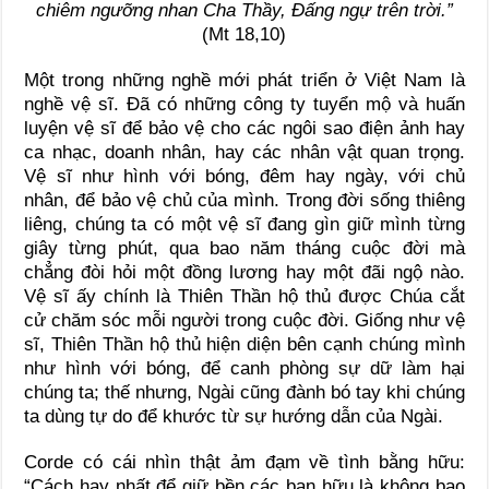
chiêm ngưỡng nhan Cha Thầy, Đấng ngự trên trời.”
(Mt 18,10)
Một trong những nghề mới phát triển ở Việt Nam là
nghề vệ sĩ. Đã có những công ty tuyển mộ và huấn
luyện vệ sĩ để bảo vệ cho các ngôi sao điện ảnh hay
ca nhạc, doanh nhân, hay các nhân vật quan trọng.
Vệ sĩ như hình với bóng, đêm hay ngày, với chủ
nhân, để bảo vệ chủ của mình. Trong đời sống thiêng
liêng, chúng ta có một vệ sĩ đang gìn giữ mình từng
giây từng phút, qua bao năm tháng cuộc đời mà
chẳng đòi hỏi một đồng lương hay một đãi ngộ nào.
Vệ sĩ ấy chính là Thiên Thần hộ thủ được Chúa cắt
cử chăm sóc mỗi người trong cuộc đời. Giống như vệ
sĩ, Thiên Thần hộ thủ hiện diện bên cạnh chúng mình
như hình với bóng, để canh phòng sự dữ làm hại
chúng ta; thế nhưng, Ngài cũng đành bó tay khi chúng
ta dùng tự do để khước từ sự hướng dẫn của Ngài.
Corde có cái nhìn thật ảm đạm về tình bằng hữu:
“Cách hay nhất để giữ bền các bạn hữu là không bao