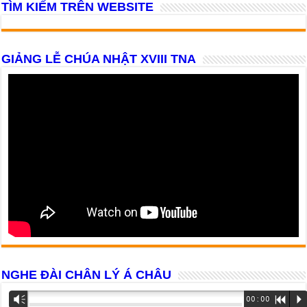
TÌM KIẾM TRÊN WEBSITE
GIẢNG LỄ CHÚA NHẬT XVIII TNA
NGHE ĐÀI CHÂN LÝ Á CHÂU
Trình
Vm
00:00
R
P