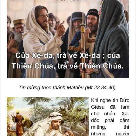
Tin mừng theo thánh Mathêu (Mt 22,34-40)
Khi nghe tin Đức
Giêsu đã làm
cho nhóm Xa-
đốc phải câm
miệng, thì
những người