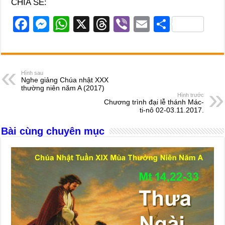
CHIA SẺ:
F
M
W
X
T
Vi
E
S
a
e
h
hr
b
m
h
c
ss
at
e
er
ail
ar
e
e
s
a
e
Hình sau
Nghe giảng Chúa nhật XXX
b
n
A
d
thường niên năm A (2017)
Hình trước
o
g
p
s
Chương trình đại lễ thánh Mác-
ti-nô 02-03.11.2017.
o
er
p
Bài cùng chuyên mục
k