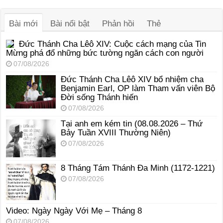
thanh
Bài mới
Bài nổi bật
Phản hồi
Thẻ
Đức Thánh Cha Lêô XIV: Cuộc cách mạng của Tin
Mừng phá đổ những bức tường ngăn cách con người
07/08/2026
Đức Thánh Cha Lêô XIV bổ nhiệm cha
Benjamin Earl, OP làm Tham vấn viên Bộ
Đời sống Thánh hiến
07/08/2026
Tại anh em kém tin (08.08.2026 – Thứ
Bảy Tuần XVIII Thường Niên)
07/08/2026
8 Tháng Tám Thánh Ða Minh (1172-1221)
07/08/2026
Video: Ngày Ngày Với Mẹ – Tháng 8
07/08/2026