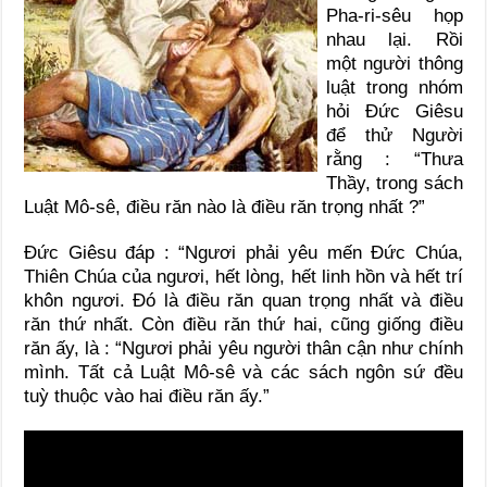
Pha-ri-sêu họp
nhau lại. Rồi
một người thông
luật trong nhóm
hỏi Đức Giêsu
để thử Người
rằng : “Thưa
Thầy, trong sách
Luật Mô-sê, điều răn nào là điều răn trọng nhất ?”
Đức Giêsu đáp : “Ngươi phải yêu mến Đức Chúa,
Thiên Chúa của ngươi, hết lòng, hết linh hồn và hết trí
khôn ngươi. Đó là điều răn quan trọng nhất và điều
răn thứ nhất. Còn điều răn thứ hai, cũng giống điều
răn ấy, là : “Ngươi phải yêu người thân cận như chính
mình. Tất cả Luật Mô-sê và các sách ngôn sứ đều
tuỳ thuộc vào hai điều răn ấy.”