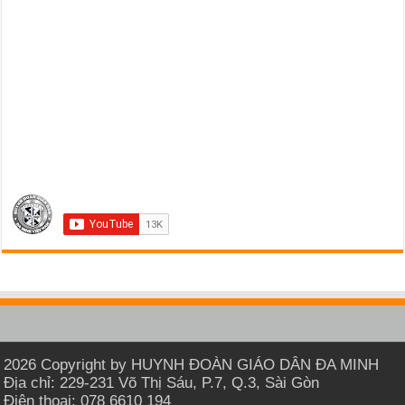
2026 Copyright by HUYNH ĐOÀN GIÁO DÂN ĐA MINH
Địa chỉ: 229-231 Võ Thị Sáu, P.7, Q.3, Sài Gòn
Điện thoại: 078 6610 194