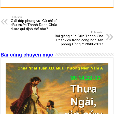
a
e
h
hr
b
m
h
c
ss
at
e
er
ail
ar
e
e
s
a
e
Hình sau
Giải đáp phụng vụ: Cử chỉ cúi
b
n
A
d
đầu trước Thánh Danh Chúa
được qui định thế nào?
o
g
p
s
Hình trước
Bài giảng của Đức Thánh Cha
o
er
p
Phanxicô trong công nghị tấn
phong Hồng Y 28/06/2017
k
Bài cùng chuyên mục