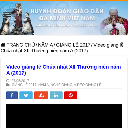
TRANG CHỦ
/
NĂM A
/
GIẢNG LỄ 2017
/
Video giảng lễ
Chúa nhật XII Thường niên năm A (2017)
Video giảng lễ Chúa nhật XII Thường niên năm
A (2017)
27/06/2017
GIẢNG LỄ 2017
,
NĂM A
,
NGHE GIẢNG
,
VIDEO GIẢNG LỄ