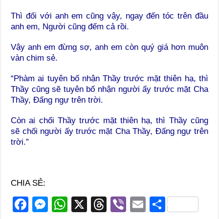
Thì đối với anh em cũng vậy, ngay đến tóc trên đầu
anh em, Người cũng đếm cả rồi.
Vậy anh em đừng sợ, anh em còn quý giá hơn muôn
vàn chim sẻ.
“Phàm ai tuyên bố nhận Thầy trước mặt thiên hạ, thì
Thầy cũng sẽ tuyên bố nhận người ấy trước mặt Cha
Thầy, Đấng ngự trên trời.
Còn ai chối Thầy trước mặt thiên hạ, thì Thầy cũng
sẽ chối người ấy trước mặt Cha Thầy, Đấng ngự trên
trời.”
CHIA SẺ:
F
M
W
X
T
Vi
E
S