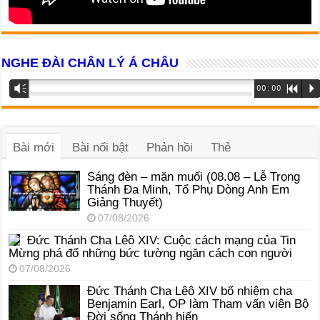
NGHE ĐÀI CHÂN LÝ Á CHÂU
Trình
Vm
00:00
R
P
phát
âm
thanh
Bài mới
Bài nổi bật
Phản hồi
Thẻ
Sáng đèn – mặn muối (08.08 – Lễ Trọng
Thánh Đa Minh, Tổ Phụ Dòng Anh Em
Giảng Thuyết)
07/08/2026
Đức Thánh Cha Lêô XIV: Cuộc cách mạng của Tin
Mừng phá đổ những bức tường ngăn cách con người
07/08/2026
Đức Thánh Cha Lêô XIV bổ nhiệm cha
Benjamin Earl, OP làm Tham vấn viên Bộ
Đời sống Thánh hiến