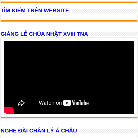
TÌM KIẾM TRÊN WEBSITE
GIẢNG LỄ CHÚA NHẬT XVIII TNA
NGHE ĐÀI CHÂN LÝ Á CHÂU