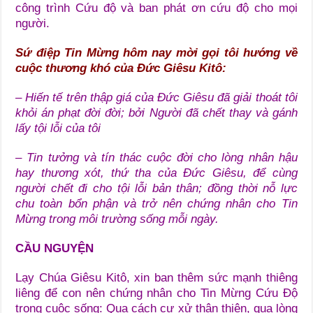
công trình Cứu độ và ban phát ơn cứu độ cho mọi
người.
Sứ điệp Tin Mừng hôm nay mời gọi tôi hướng về
cuộc thương khó của Đức Giêsu Kitô:
– Hiến tế trên thập giá của Đức Giêsu đã giải thoát tôi
khỏi án phạt đời đời; bởi Người đã chết thay và gánh
lấy tội lỗi của tôi
– Tin tưởng và tín thác cuộc đời cho lòng nhân hậu
hay thương xót, thứ tha của Đức Giêsu, để cùng
người chết đi cho tội lỗi bản thân; đồng thời nỗ lực
chu toàn bổn phận và trở nên chứng nhân cho Tin
Mừng trong môi trường sống mỗi ngày.
CẦU NGUYỆN
Lạy Chúa Giêsu Kitô, xin ban thêm sức mạnh thiêng
liêng để con nên chứng nhân cho Tin Mừng Cứu Độ
trong cuộc sống: Qua cách cư xử thân thiện, qua lòng