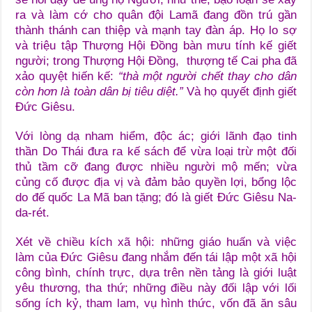
ra và làm cớ cho quân đội Lamã đang đồn trú gần
thành thánh can thiệp và mạnh tay đàn áp. Họ lo sợ
và triệu tập Thượng Hội Đồng bàn mưu tính kế giết
người; trong Thượng Hội Đồng, thượng tế Cai pha đã
xảo quyệt hiến kế:
“thà một người chết thay cho dân
còn hơn là toàn dân bị tiêu diệt.”
Và họ quyết định giết
Đức Giêsu.
Với lòng dạ nham hiểm, độc ác; giới lãnh đạo tinh
thần Do Thái đưa ra kế sách để vừa loại trừ một đối
thủ tầm cỡ đang được nhiều người mộ mến; vừa
củng cố được địa vị và đảm bảo quyền lợi, bổng lộc
do đế quốc La Mã ban tặng; đó là giết Đức Giêsu Na-
da-rét.
Xét về chiều kích xã hội: những giáo huấn và việc
làm của Đức Giêsu đang nhắm đến tái lập một xã hội
công bình, chính trực, dựa trên nền tảng là giới luật
yêu thương, tha thứ; những điều này đối lập với lối
sống ích kỷ, tham lam, vụ hình thức, vốn đã ăn sâu