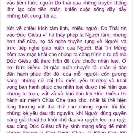
vào tiềm thức người Do thái qua những truyền thống
lầm lạc của tiền nhân, khiến cuộc sống đầy dẫy
những bất công, tội ác.
Xét về chiều kích tâm linh, nhiều người Do Thái tin
vào Đức Giêsu vì họ thấy phép lạ Người làm; nhưng
hơn thế nữa, họ đã nghe truyền tụng về Người và
trực tiếp nghe giáo huấn của Người. Bài Tin Mừng
hôm nay mặc khải cho chúng ta công trình cứu độ mà
Đức Giêsu đã thực hiện để cứu chuộc nhân loại. Ở
nơi Đức Giêsu lời giáo huấn chuyển tải chân lý dẫn
đến hạnh phúc đời đời của mỗi người; còn gương
sáng: những cử chỉ trìu mến, yêu thương và khát
vọng ban hạnh phúc cho nhân loại được thể hiện qua
những lo toan, vất vả và khổ đau khi Đức Giêsu thi
hành sứ mệnh Chúa Cha trao cho, nhất là thể hiện
lòng thương xót tha thứ cho những người tội lội,
những kẻ yếu đau tật nguyền, khi Người dùng quyền
năng giải thoát họ khỏi khổ đau và quyền lực ma quỷ;
sau cùng Đức Giêsu đã hy sinh mạng sống để minh
chứng Người là Con Thiên Chúa, là Đấng Cứu Độ