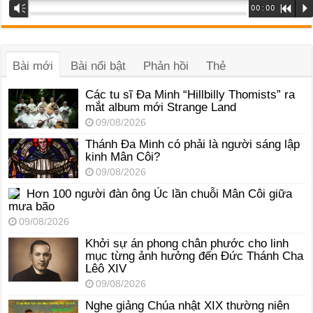
Trình
Vm
00:00
R
P
phát
âm
thanh
Bài mới
Bài nổi bật
Phản hồi
Thẻ
Các tu sĩ Đa Minh “Hillbilly Thomists” ra
mắt album mới Strange Land
09/08/2026
Thánh Đa Minh có phải là người sáng lập
kinh Mân Côi?
09/08/2026
Hơn 100 người đàn ông Úc lần chuỗi Mân Côi giữa
mưa bão
09/08/2026
Khởi sự án phong chân phước cho linh
mục từng ảnh hưởng đến Đức Thánh Cha
Lêô XIV
09/08/2026
Nghe giảng Chúa nhật XIX thường niên