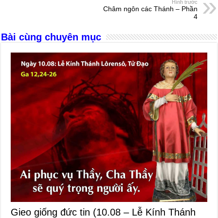
o
g
p
s
Hình trước
Châm ngôn các Thánh – Phần
o
er
p
4
k
Bài cùng chuyên mục
Gieo giống đức tin (10.08 – Lễ Kính Thánh