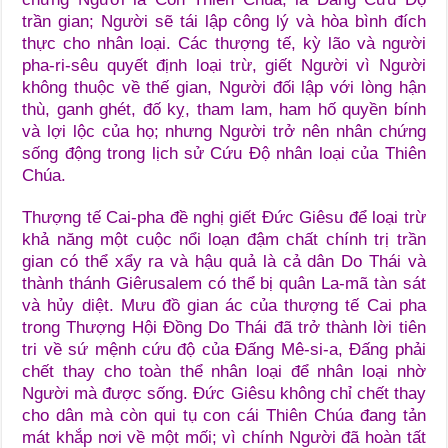
trần gian; Người sẽ tái lập công lý và hòa bình đích
thực cho nhân loại. Các thượng tế, kỳ lão và người
pha-ri-sêu quyết định loại trừ, giết Người vì Người
không thuộc về thế gian, Người đối lập với lòng hận
thù, ganh ghét, đố kỵ, tham lam, ham hố quyền bính
và lợi lộc của họ; nhưng Người trở nên nhân chứng
sống động trong lịch sử Cứu Độ nhân loại của Thiên
Chúa.
Thượng tế Cai-pha đề nghị giết Đức Giêsu để loại trừ
khả năng một cuộc nổi loạn đậm chất chính trị trần
gian có thể xẩy ra và hậu quả là cả dân Do Thái và
thành thánh Giêrusalem có thể bị quân La-mã tàn sát
và hủy diệt. Mưu đồ gian ác của thượng tế Cai pha
trong Thượng Hội Đồng Do Thái đã trở thành lời tiên
tri về sứ mệnh cứu độ của Đấng Mê-si-a, Đấng phải
chết thay cho toàn thể nhân loại để nhân loại nhờ
Người mà được sống. Đức Giêsu không chỉ chết thay
cho dân mà còn qui tụ con cái Thiên Chúa đang tản
mát khắp nơi về một mối; vì chính Người đã hoàn tất