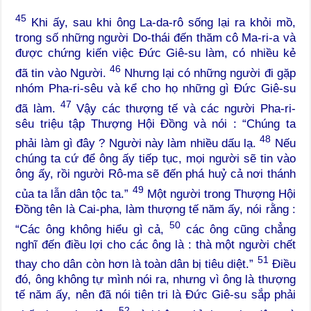
45
Khi ấy, sau khi ông La-da-rô sống lại ra khỏi mồ,
trong số những người Do-thái đến thăm cô Ma-ri-a và
được chứng kiến việc Đức Giê-su làm, có nhiều kẻ
46
đã tin vào Người.
Nhưng lại có những người đi gặp
nhóm Pha-ri-sêu và kể cho họ những gì Đức Giê-su
47
đã làm.
Vậy các thượng tế và các người Pha-ri-
sêu triệu tập Thượng Hội Đồng và nói : “Chúng ta
48
phải làm gì đây ? Người này làm nhiều dấu lạ.
Nếu
chúng ta cứ để ông ấy tiếp tục, mọi người sẽ tin vào
ông ấy, rồi người Rô-ma sẽ đến phá huỷ cả nơi thánh
49
của ta lẫn dân tộc ta.”
Một người trong Thượng Hội
Đồng tên là Cai-pha, làm thượng tế năm ấy, nói rằng :
50
“Các ông không hiểu gì cả,
các ông cũng chẳng
nghĩ đến điều lợi cho các ông là : thà một người chết
51
thay cho dân còn hơn là toàn dân bị tiêu diệt.”
Điều
đó, ông không tự mình nói ra, nhưng vì ông là thượng
tế năm ấy, nên đã nói tiên tri là Đức Giê-su sắp phải
52