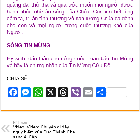
quảng đại thứ tha và qua ước muốn mọi người được
hạnh phúc nhờ ân sủng của Chúa. Con xin hết lòng
cảm tạ, tri ân tình thương vô hạn lượng Chúa đã dành
cho con và mọi người trong cuộc thương khó của
Người.
SỐNG TIN MỪNG
Hy sinh, dấn thân cho công cuộc Loan báo Tin Mừng
và hãy là chứng nhân của Tin Mừng Cứu Độ.
CHIA SẺ:
F
M
W
X
T
Vi
E
S
a
e
h
hr
b
m
h
c
ss
at
e
er
ail
ar
e
e
s
a
e
Hình sau
Video: Video: Chuyến đi đầy
b
n
A
d
nguy hiểm của Đức Thánh Cha
sang Ai Cập