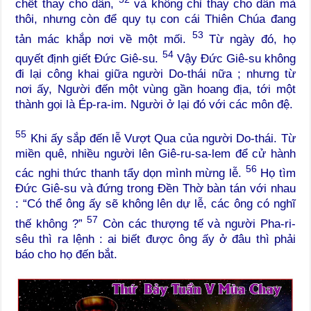
chết thay cho dân,
và không chỉ thay cho dân mà
thôi, nhưng còn để quy tụ con cái Thiên Chúa đang
53
tản mác khắp nơi về một mối.
Từ ngày đó, họ
54
quyết định giết Đức Giê-su.
Vậy Đức Giê-su không
đi lại công khai giữa người Do-thái nữa ; nhưng từ
nơi ấy, Người đến một vùng gần hoang địa, tới một
thành gọi là Ép-ra-im. Người ở lại đó với các môn đệ.
55
Khi ấy sắp đến lễ Vượt Qua của người Do-thái. Từ
miền quê, nhiều người lên Giê-ru-sa-lem để cử hành
56
các nghi thức thanh tẩy dọn mình mừng lễ.
Họ tìm
Đức Giê-su và đứng trong Đền Thờ bàn tán với nhau
: “Có thể ông ấy sẽ không lên dự lễ, các ông có nghĩ
57
thế không ?”
Còn các thượng tế và người Pha-ri-
sêu thì ra lệnh : ai biết được ông ấy ở đâu thì phải
báo cho họ đến bắt.