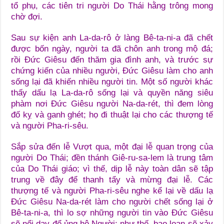
tổ phụ, các tiên tri người Do Thái hằng trông mong
chờ đợi.
Sau sự kiện anh La-da-rô ở làng Bê-ta-ni-a đã chết
được bốn ngày, người ta đã chôn anh trong mộ đá;
rồi Đức Giêsu đến thăm gia đình anh, và trước sự
chứng kiến của nhiều người, Đức Giêsu làm cho anh
sống lại đã khiến nhiều người tin. Một số người khác
thấy dấu lạ La-da-rô sống lại và quyền năng siêu
phàm nơi Đức Giêsu người Na-da-rét, thì đem lòng
đố kỵ và ganh ghét; họ đi thuật lại cho các thượng tế
và người Pha-ri-sêu.
Sắp sửa đến lễ Vượt qua, một đại lễ quan trọng của
người Do Thái; đền thánh Giê-ru-sa-lem là trung tâm
của Do Thái giáo; vì thế, dịp lễ này toàn dân sẽ tập
trung về đây để thanh tẩy và mừng đại lễ. Các
thượng tế và người Pha-ri-sêu nghe kể lại về dấu lạ
Đức Giêsu Na-da-rét làm cho người chết sống lại ở
Bê-ta-ni-a, thì lo sợ những người tin vào Đức Giêsu
sẽ nổi dạy để ủng hộ Người; như thế, bạo loạn sẽ xảy