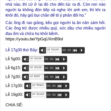
nhà nào, thì cứ ở lại đó cho đến lúc ra đi. Còn nơi nào
người ta không đón tiếp và nghe lời anh em, thì khi ra
khỏi đó, hãy giũ bụi chân để tỏ ý phản đối họ.”
Các ông đi rao giảng, kêu gọi người ta ăn năn sám hối.
Các ông trừ được nhiều quỷ, xức dầu cho nhiều người
đau ốm và chữa họ khỏi bệnh.
https://youtu.be/YpGqUXmB9oI
Lễ 17g30 thứ Bảy:
Lm Giuse Đỗ Tuấn Linh
Vm
00:00
R
P
Lễ 5g00:
Lm Giuse Ngô Mạnh Cường
Vm
00:00
R
P
Lễ 6g15:
Lm Giuse Nguyễn Đức Hòa
Vm
00:00
R
P
Lễ 7g30:
Lm Biển Đức Vương Thuật
Vm
00:00
R
P
Lễ 17g30:
Lm Phanxicô Đào Trung Hiệu
Vm
00:00
R
P
Lễ 19g00:
Lm Giuse Phạm Quốc Văn
Vm
00:00
R
P
CHIA SẺ: