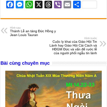
F
M
W
X
T
Vi
E
S
a
e
h
hr
b
m
h
c
ss
at
e
er
ail
ar
e
e
s
a
e
Hình sau
Thánh Lễ an táng Đức Hồng y
b
n
A
d
Jean Louis Tauran
Hình trước
o
g
p
s
Cuộc ly khai của Giáo Hội Tin
Lành hay Giáo Hội Cải Cách và
o
er
p
HĐGM Đức và vấn để rước lễ
của người phối ngẫu tin lành
k
Bài cùng chuyên mục