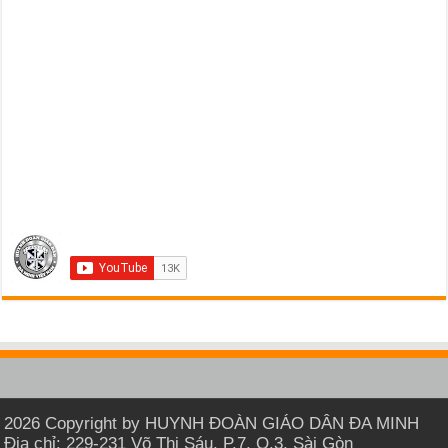
2026 Copyright by HUYNH ĐOÀN GIÁO DÂN ĐA MINH
Địa chỉ: 229-231 Võ Thị Sáu, P.7, Q.3, Sài Gòn