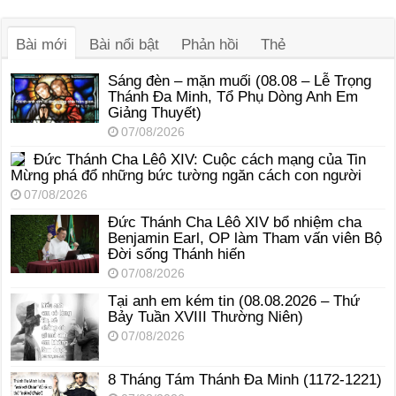
âm
thanh
Bài mới
Bài nổi bật
Phản hồi
Thẻ
Sáng đèn – mặn muối (08.08 – Lễ Trọng
Thánh Đa Minh, Tổ Phụ Dòng Anh Em
Giảng Thuyết)
07/08/2026
Đức Thánh Cha Lêô XIV: Cuộc cách mạng của Tin
Mừng phá đổ những bức tường ngăn cách con người
07/08/2026
Đức Thánh Cha Lêô XIV bổ nhiệm cha
Benjamin Earl, OP làm Tham vấn viên Bộ
Đời sống Thánh hiến
07/08/2026
Tại anh em kém tin (08.08.2026 – Thứ
Bảy Tuần XVIII Thường Niên)
07/08/2026
8 Tháng Tám Thánh Ða Minh (1172-1221)