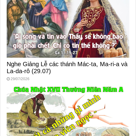
Nghe Giảng Lễ các thánh Mác-ta, Ma-ri-a và
La-da-rô (29.07)
29/07/2026