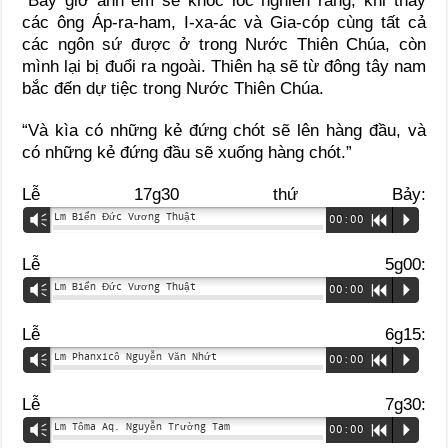
“Bấy giờ anh em sẽ khóc lóc nghiến răng, khi thấy
các ông Áp-ra-ham, I-xa-ác và Gia-cóp cùng tất cả
các ngôn sứ được ở trong Nước Thiên Chúa, còn
mình lại bị đuổi ra ngoài. Thiên hạ sẽ từ đông tây nam
bắc đến dự tiệc trong Nước Thiên Chúa.
“Và kìa có những kẻ đứng chót sẽ lên hàng đầu, và
có những kẻ đứng đầu sẽ xuống hàng chót.”
Lễ 17g30 thứ Bảy:
Lm Biển Đức Vương Thuật
Vm
00:00
R
P
Lễ 5g00:
Lm Biển Đức Vương Thuật
Vm
00:00
R
P
Lễ 6g15:
Lm Phanxicô Nguyễn Văn Nhứt
Vm
00:00
R
P
Lễ 7g30:
Lm Tôma Aq. Nguyễn Trường Tam
Vm
00:00
R
P