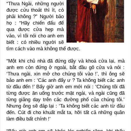
“Thưa Ngài, những người
được cứu thoát thì ít, có
phải không ?” Người bảo
họ : “Hãy chiến đấu để
qua được cửa hẹp mà
vào, vì tôi nói cho anh em
biết : có nhiều người sẽ
tìm cách vào mà không thể được.
“Một khi chủ nhà đã đứng dậy và khoá cửa lại, mà
anh em còn đứng ở ngoài, bắt đầu gõ cửa và nói :
‘Thưa ngài, xin mở cho chúng tôi vào !’, thì ông sẽ
bảo anh em : ‘Các anh đấy ư ? Ta không biết các anh
từ đâu đến !’ Bấy giờ anh em mới nói : ‘Chúng tôi đã
từng được ăn uống trước mặt ngài, và ngài cũng đã
từng giảng dạy trên các đường phố của chúng tôi.’
Nhưng ông sẽ đáp lại : ‘Ta không biết các anh từ đâu
đến. Cút đi cho khuất mắt ta, hỡi tất cả những quân
làm điều bất chính !’