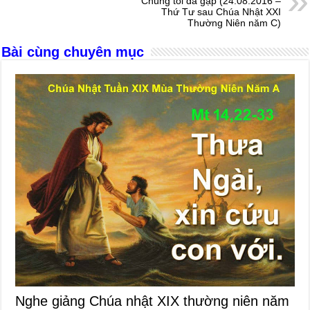
o
g
p
s
Chúng tôi đã gặp (24.08.2016 –
Thứ Tư sau Chúa Nhật XXI
o
er
p
Thường Niên năm C)
k
Bài cùng chuyên mục
Nghe giảng Chúa nhật XIX thường niên năm