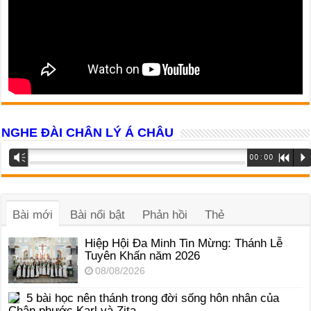
NGHE ĐÀI CHÂN LÝ Á CHÂU
Trình
Vm
00:00
R
P
phát
âm
thanh
Bài mới
Bài nổi bật
Phản hồi
Thẻ
Hiệp Hội Đa Minh Tin Mừng: Thánh Lễ
Tuyên Khấn năm 2026
08/08/2026
5 bài học nên thánh trong đời sống hôn nhân của
Chân phước Karl và Zita