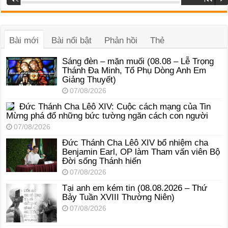
phát
âm
thanh
Bài mới
Bài nổi bật
Phản hồi
Thẻ
Sáng đèn – mặn muối (08.08 – Lễ Trọng
Thánh Đa Minh, Tổ Phụ Dòng Anh Em
Giảng Thuyết)
07/08/2026
Đức Thánh Cha Lêô XIV: Cuộc cách mạng của Tin
Mừng phá đổ những bức tường ngăn cách con người
07/08/2026
Đức Thánh Cha Lêô XIV bổ nhiệm cha
Benjamin Earl, OP làm Tham vấn viên Bộ
Đời sống Thánh hiến
07/08/2026
Tại anh em kém tin (08.08.2026 – Thứ
Bảy Tuần XVIII Thường Niên)
07/08/2026