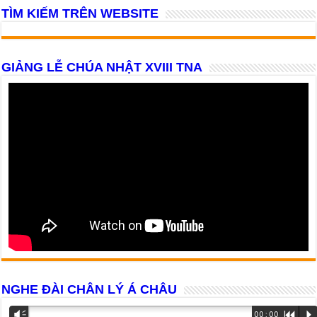
TÌM KIẾM TRÊN WEBSITE
GIẢNG LỄ CHÚA NHẬT XVIII TNA
NGHE ĐÀI CHÂN LÝ Á CHÂU
Trình
Vm
00:00
R
P