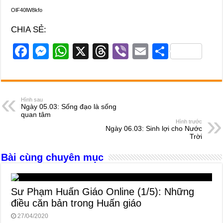
OlF40lW8kfo
CHIA SẺ:
F
M
W
X
T
Vi
E
S
a
e
h
hr
b
m
h
c
ss
at
e
er
ail
ar
e
e
s
a
e
Hình sau
Ngày 05.03: Sống đạo là sống
b
n
A
d
quan tâm
Hình trước
o
g
p
s
Ngày 06.03: Sinh lợi cho Nước
Trời
o
er
p
Bài cùng chuyên mục
k
Sư Phạm Huấn Giáo Online (1/5): Những
điều căn bản trong Huấn giáo
27/04/2020