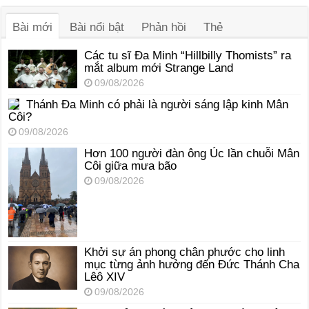
thanh
Bài mới
Bài nổi bật
Phản hồi
Thẻ
Các tu sĩ Đa Minh “Hillbilly Thomists” ra
mắt album mới Strange Land
09/08/2026
Thánh Đa Minh có phải là người sáng lập kinh Mân
Côi?
09/08/2026
Hơn 100 người đàn ông Úc lần chuỗi Mân
Côi giữa mưa bão
09/08/2026
Khởi sự án phong chân phước cho linh
mục từng ảnh hưởng đến Đức Thánh Cha
Lêô XIV
09/08/2026