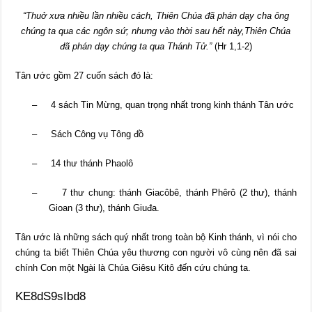
“Thuở xưa nhiều lần nhiều cách, Thiên Chúa đã phán dạy cha ông
chúng ta qua các ngôn sứ; nhưng vào thời sau hết này,Thiên Chúa
đã phán dạy chúng ta qua Thánh Tử.”
(Hr 1,1-2)
Tân ước gồm 27 cuốn sách đó là:
–
4 sách Tin Mừng, quan trọng nhất trong kinh thánh Tân ước
–
Sách Công vụ Tông đồ
–
14 thư thánh Phaolô
–
7 thư chung: thánh Giacôbê, thánh Phêrô (2 thư), thánh
Gioan (3 thư), thánh Giuđa.
Tân ước là những sách quý nhất trong toàn bộ Kinh thánh, vì nói cho
chúng ta biết Thiên Chúa yêu thương con người vô cùng nên đã sai
chính Con một Ngài là Chúa Giêsu Kitô đến cứu chúng ta.
KE8dS9sIbd8