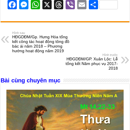
F
M
W
X
T
Vi
E
S
a
e
h
hr
b
m
h
c
ss
at
e
er
ail
ar
e
e
s
a
e
Hình sau
HĐGDĐM/Gp. Hưng Hóa tổng
b
n
A
d
kết công tác hoạt động tông đồ
bác ái năm 2018 – Phương
o
g
p
s
hướng hoạt động năm 2019
Hình trước
o
er
p
HĐGDĐM/GP. Xuân Lộc: Lễ
tổng kết Năm phục vụ 2017-
k
2018
Bài cùng chuyên mục