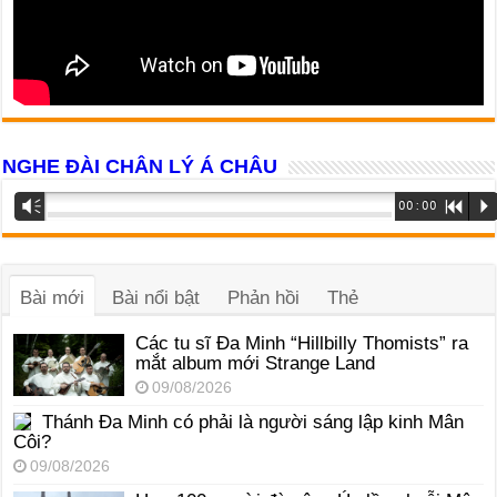
NGHE ĐÀI CHÂN LÝ Á CHÂU
Trình
Vm
00:00
R
P
phát
âm
thanh
Bài mới
Bài nổi bật
Phản hồi
Thẻ
Các tu sĩ Đa Minh “Hillbilly Thomists” ra
mắt album mới Strange Land
09/08/2026
Thánh Đa Minh có phải là người sáng lập kinh Mân
Côi?
09/08/2026