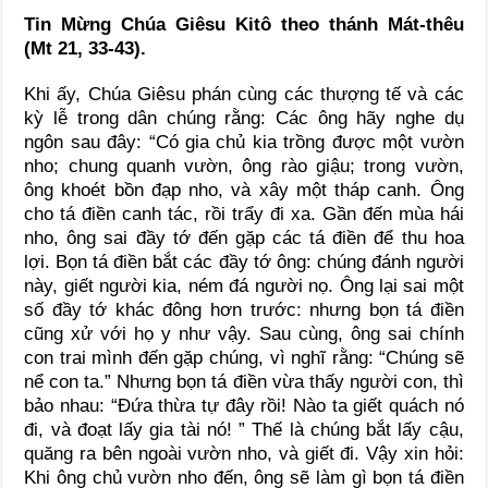
Tin Mừng Chúa Giêsu Kitô theo thánh Mát-thêu
(Mt 21, 33-43).
Khi ấy, Chúa Giêsu phán cùng các thượng tế và các
kỳ lễ trong dân chúng rằng: Các ông hãy nghe dụ
ngôn sau đây: “Có gia chủ kia trồng được một vườn
nho; chung quanh vườn, ông rào giậu; trong vườn,
ông khoét bồn đạp nho, và xây một tháp canh. Ông
cho tá điền canh tác, rồi trẩy đi xa. Gần đến mùa hái
nho, ông sai đầy tớ đến gặp các tá điền để thu hoa
lợi. Bọn tá điền bắt các đầy tớ ông: chúng đánh người
này, giết người kia, ném đá người nọ. Ông lại sai một
số đầy tớ khác đông hơn trước: nhưng bọn tá điền
cũng xử với họ y như vậy. Sau cùng, ông sai chính
con trai mình đến gặp chúng, vì nghĩ rằng: “Chúng sẽ
nể con ta.” Nhưng bọn tá điền vừa thấy người con, thì
bảo nhau: “Đứa thừa tự đây rồi! Nào ta giết quách nó
đi, và đoạt lấy gia tài nó! ” Thế là chúng bắt lấy cậu,
quăng ra bên ngoài vườn nho, và giết đi. Vậy xin hỏi:
Khi ông chủ vườn nho đến, ông sẽ làm gì bọn tá điền