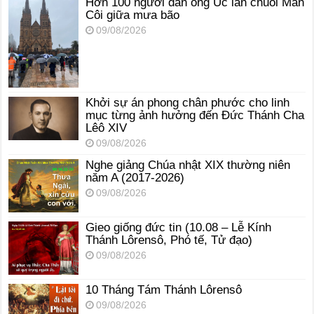
Hơn 100 người đàn ông Úc lần chuỗi Mân
Côi giữa mưa bão
09/08/2026
Khởi sự án phong chân phước cho linh
mục từng ảnh hưởng đến Đức Thánh Cha
Lêô XIV
09/08/2026
Nghe giảng Chúa nhật XIX thường niên
năm A (2017-2026)
09/08/2026
Gieo giống đức tin (10.08 – Lễ Kính
Thánh Lôrensô, Phó tế, Tử đạo)
09/08/2026
10 Tháng Tám Thánh Lôrensô
09/08/2026