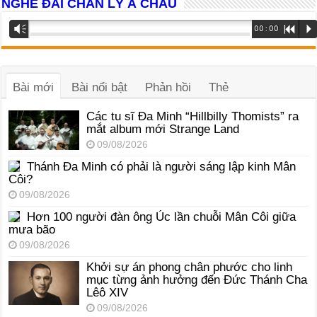
NGHE ĐÀI CHÂN LÝ Á CHÂU
Trình
Vm
00:00
R
P
phát
âm
thanh
Bài mới
Bài nổi bật
Phản hồi
Thẻ
Các tu sĩ Đa Minh “Hillbilly Thomists” ra
mắt album mới Strange Land
09/08/2026
Thánh Đa Minh có phải là người sáng lập kinh Mân
Côi?
09/08/2026
Hơn 100 người đàn ông Úc lần chuỗi Mân Côi giữa
mưa bão
09/08/2026
Khởi sự án phong chân phước cho linh
mục từng ảnh hưởng đến Đức Thánh Cha
Lêô XIV
09/08/2026