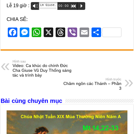
Lễ 19 giờ :
Lm Giuse Phạm Quốc Văn
Vm
00:00
R
P
CHIA SẺ:
F
M
W
X
T
Vi
E
S
a
e
h
hr
b
m
h
c
ss
at
e
er
ail
ar
e
e
s
a
e
Hình sau
Video: Ca khúc do chính Đức
b
n
A
d
Cha Giuse Vũ Duy Thống sáng
tác và trình bày
o
g
p
s
Hình trước
Châm ngôn các Thánh – Phần
o
er
p
3
k
Bài cùng chuyên mục