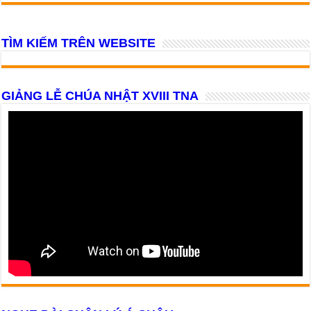
TÌM KIẾM TRÊN WEBSITE
GIẢNG LỄ CHÚA NHẬT XVIII TNA