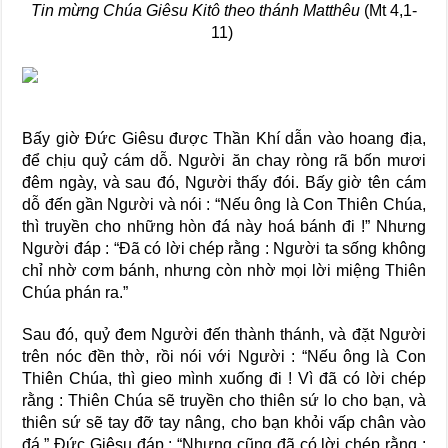
Tin mừng Chúa Giêsu Kitô theo thánh Matthêu
(Mt 4,1-
11)
Bấy giờ Đức Giêsu được Thần Khí dẫn vào hoang địa,
để chịu quỷ cám dỗ. Người ăn chay ròng rã bốn mươi
đêm ngày, và sau đó, Người thấy đói. Bấy giờ tên cám
dỗ đến gần Người và nói : “Nếu ông là Con Thiên Chúa,
thì truyền cho những hòn đá này hoá bánh đi !” Nhưng
Người đáp : “Đã có lời chép rằng : Người ta sống không
chỉ nhờ cơm bánh, nhưng còn nhờ mọi lời miệng Thiên
Chúa phán ra.”
Sau đó, quỷ đem Người đến thành thánh, và đặt Người
trên nóc đền thờ, rồi nói với Người : “Nếu ông là Con
Thiên Chúa, thì gieo mình xuống đi ! Vì đã có lời chép
rằng : Thiên Chúa sẽ truyền cho thiên sứ lo cho bạn, và
thiên sứ sẽ tay đỡ tay nâng, cho bạn khỏi vấp chân vào
đá.” Đức Giêsu đáp : “Nhưng cũng đã có lời chép rằng :