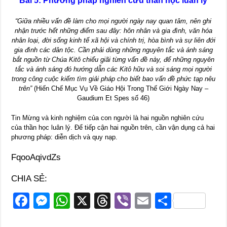
Bài 5: Phương pháp nghiên cứu thần học luân lý
“Giữa nhiều vấn đề làm cho mọi người ngày nay quan tâm, nên ghi
nhận trước hết những điểm sau đây: hôn nhân và gia đình, văn hóa
nhân loại, đời sống kinh tế xã hội và chính trị, hòa bình và sự liên đới
gia đình các dân tộc. Cần phải dùng những nguyên tắc và ánh sáng
bắt nguồn từ Chúa Kitô chiếu giãi từng vấn đề này, để những nguyên
tắc và ánh sáng đó hướng dẫn các Kitô hữu và soi sáng mọi người
trong công cuộc kiếm tìm giải pháp cho biết bao vấn đề phức tạp nêu
trên”
(Hiến Chế Mục Vụ Về Giáo Hội Trong Thế Giới Ngày Nay –
Gaudium Et Spes số 46)
Tin Mừng và kinh nghiệm của con người là hai nguồn nghiên cứu
của thần học luân lý. Để tiếp cận hai nguồn trên, cần vận dụng cả hai
phương pháp: diễn dịch và quy nạp.
FqooAqivdZs
CHIA SẺ:
F
M
W
X
T
Vi
E
S
a
e
h
hr
b
m
h