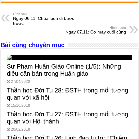
c
ss
at
e
er
ail
ar
e
e
s
a
e
Hình sau
Ngày 06.11: Chúa luôn đi bước
b
n
A
d
trước
Hình trước
o
g
p
s
Ngày 07.11: Cơ may cuối cùng
o
er
p
Bài cùng chuyên mục
k
Sư Phạm Huấn Giáo Online (1/5): Những
điều căn bản trong Huấn giáo
27/04/2020
Thần học Đời Tu 28: ĐSTH trong mối tương
quan với xã hội
15/10/2018
Thần học Đời Tu 27: ĐSTH trong mối tương
quan với Hội thánh
20/02/2018
Thần học Đời Tu 26: Linh đạo tu trì: “Chiêm