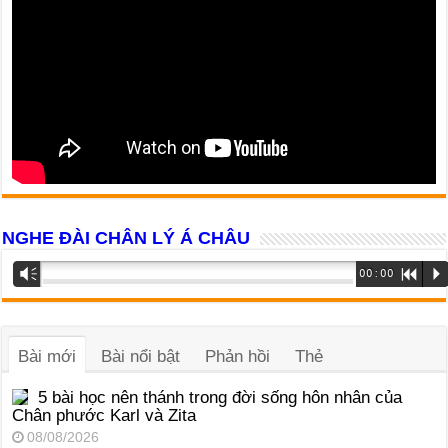
NGHE ĐÀI CHÂN LÝ Á CHÂU
Trình
Vm
00:00
R
P
phát
âm
thanh
Bài mới
Bài nổi bật
Phản hồi
Thẻ
5 bài học nên thánh trong đời sống hôn nhân của
Chân phước Karl và Zita
08/08/2026