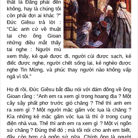
thật là Đấng phải đến
không, hay là chúng tôi
còn phải đợi ai khác ?”
Đức Giêsu trả lời :
“Các anh cứ về thuật
lại cho ông Gioan
những điều mắt thấy
tai nghe : Người mù
xem thấy, kẻ què được đi, người cùi được sạch, kẻ
điếc được nghe, người chết sống lại, kẻ nghèo được
nghe Tin Mừng, và phúc thay người nào không vấp
ngã vì tôi.”
Họ đi rồi, Đức Giêsu bắt đầu nói với đám đông về ông
Gioan rằng : “Anh em ra xem gì trong hoang địa ? Một
cây sậy phất phơ trước gió chăng ? Thế thì anh em
ra xem gì ? Một người mặc gấm vóc lụa là chăng ?
Kìa những kẻ mặc gấm vóc lụa là thì ở trong cung
điện nhà vua. Thế thì anh em ra xem gì ? Một vị ngôn
sứ chăng ? Đúng thế đó ; mà tôi nói cho anh em biết,
đây còn hơn cả ngôn sứ nữa. Chính ông là người