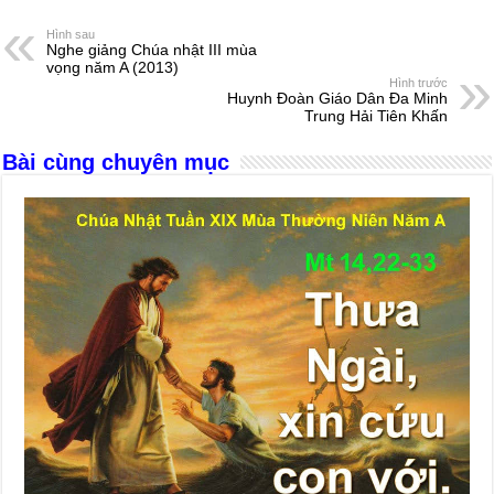
e
e
s
a
e
Hình sau
Nghe giảng Chúa nhật III mùa
b
n
A
d
vọng năm A (2013)
Hình trước
o
g
p
s
Huynh Đoàn Giáo Dân Đa Minh
Trung Hải Tiên Khấn
o
er
p
Bài cùng chuyên mục
k