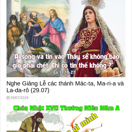
Nghe Giảng Lễ các thánh Mác-ta, Ma-ri-a và
La-da-rô (29.07)
29/07/2026