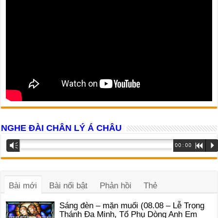
NGHE ĐÀI CHÂN LÝ Á CHÂU
Trình
Vm
00:00
R
P
phát
âm
thanh
Bài mới
Bài nổi bật
Phản hồi
Thẻ
Sáng đèn – mặn muối (08.08 – Lễ Trọng
Thánh Đa Minh, Tổ Phụ Dòng Anh Em