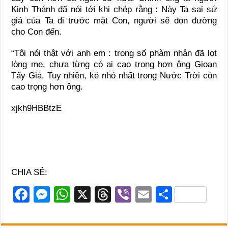
Kinh Thánh đã nói tới khi chép rằng : Này Ta sai sứ
giả của Ta đi trước mặt Con, người sẽ dọn đường
cho Con đến.
“Tôi nói thật với anh em : trong số phàm nhân đã lọt
lòng mẹ, chưa từng có ai cao trọng hơn ông Gioan
Tẩy Giả. Tuy nhiên, kẻ nhỏ nhất trong Nước Trời còn
cao trọng hơn ông.
xjkh9HBBtzE
CHIA SẺ:
F
M
W
X
T
Vi
E
S
a
e
h
hr
b
m
h
c
ss
at
e
er
ail
ar