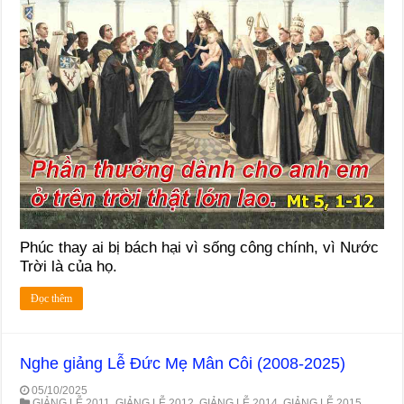
Phúc thay ai bị bách hại vì sống công chính, vì Nước
Trời là của họ.
Đọc thêm
Nghe giảng Lễ Đức Mẹ Mân Côi (2008-2025)
05/10/2025
GIẢNG LỄ 2011
,
GIẢNG LỄ 2012
,
GIẢNG LỄ 2014
,
GIẢNG LỄ 2015
,