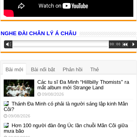
NGHE ĐÀI CHÂN LÝ Á CHÂU
Trình
Vm
00:00
R
P
phát
âm
thanh
Bài mới
Bài nổi bật
Phản hồi
Thẻ
Các tu sĩ Đa Minh “Hillbilly Thomists” ra
mắt album mới Strange Land
09/08/2026
Thánh Đa Minh có phải là người sáng lập kinh Mân
Côi?
09/08/2026
Hơn 100 người đàn ông Úc lần chuỗi Mân Côi giữa
mưa bão