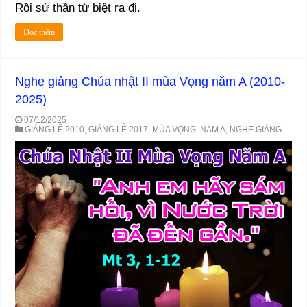
Rồi sứ thần từ biệt ra đi.
Đọc thêm
Nghe giảng Chúa nhật II mùa Vọng năm A (2010-
2025)
07/12/2025
GIẢNG LỄ 2010
,
GIẢNG LỄ 2017
,
MÙA VỌNG
,
NĂM A
,
NGHE GIẢNG