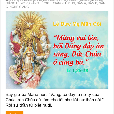
GIẢNG LỄ 2017
,
GIẢNG LỄ 2018
,
GIẢNG LỄ 2019
,
NĂM A
,
NĂM B
,
NĂM
C
,
NGHE GIẢNG
Bấy giờ bà Maria nói : "Vâng, tôi đây là nữ tỳ của
Chúa, xin Chúa cứ làm cho tôi như lời sứ thần nói."
Rồi sứ thần từ biệt ra đi.