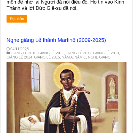
môn đệ nhớ lại Người đã nói điều đó, Họ tin vào Kinh
Thánh và lời Đức Giê-su đã nói.
Đọc thêm
Nghe giảng Lễ thánh Martinô (2009-2025)
04/11/2025
GIẢNG LỄ 2010
,
GIẢNG LỄ 2011
,
GIẢNG LỄ 2012
,
GIẢNG LỄ 2013
,
GIẢNG LỄ 2014
,
GIẢNG LỄ 2015
,
NĂM A
,
NĂM C
,
NGHE GIẢNG