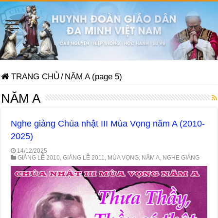
TRANG CHỦ
/
NĂM A (page 5)
NĂM A
Nghe giảng Chúa nhật III Mùa Vọng năm A (2010-
2025)
14/12/2025
GIẢNG LỄ 2010
,
GIẢNG LỄ 2011
,
MÙA VỌNG
,
NĂM A
,
NGHE GIẢNG