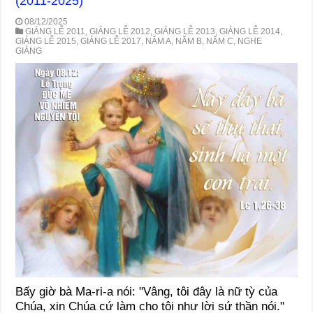
(2011-2025)
08/12/2025
GIẢNG LỄ 2011
,
GIẢNG LỄ 2012
,
GIẢNG LỄ 2013
,
GIẢNG LỄ 2014
,
GIẢNG LỄ 2015
,
GIẢNG LỄ 2017
,
NĂM A
,
NĂM B
,
NĂM C
,
NGHE
GIẢNG
Bấy giờ bà Ma-ri-a nói: "Vâng, tôi đây là nữ tỳ của
Chúa, xin Chúa cứ làm cho tôi như lời sứ thần nói."