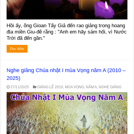
Hồi ấy, ông Gioan Tẩy Giả đến rao giảng trong hoang
địa miền Giu-đê rằng : "Anh em hãy sám hối, vì Nước
Trời đã đến gần."
Đọc thêm
Nghe giảng Chúa nhật I mùa Vọng năm A (2010 –
2025)
27/11/2025
GIẢNG LỄ 2010
,
MÙA VỌNG
,
NĂM A
,
NGHE GIẢNG