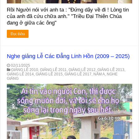
Rồi Người nói với anh ta : "Đứng dậy về đi ! Lòng tin
của anh đã cứu chữa anh." "Triều Đại Thiên Chúa
đang ở giữa các ông"
Đọc thêm
Nghe giảng Lễ Các Đẳng Linh Hồn (2009 – 2025)
02/11/2025
GIẢNG LỄ 2010
,
GIẢNG LỄ 2011
,
GIẢNG LỄ 2012
,
GIẢNG LỄ 2013
,
GIẢNG LỄ 2014
,
GIẢNG LỄ 2015
,
GIẢNG LỄ 2017
,
NĂM A
,
NGHE
GIẢNG