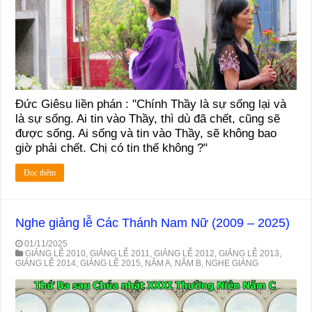
Đức Giêsu liền phán : "Chính Thầy là sự sống lại và
là sự sống. Ai tin vào Thầy, thì dù đã chết, cũng sẽ
được sống. Ai sống và tin vào Thầy, sẽ không bao
giờ phải chết. Chị có tin thế không ?"
Đọc thêm
Nghe giảng lễ Các Thánh Nam Nữ (2009 – 2025)
01/11/2025
GIẢNG LỄ 2010
,
GIẢNG LỄ 2011
,
GIẢNG LỄ 2012
,
GIẢNG LỄ 2013
,
GIẢNG LỄ 2014
,
GIẢNG LỄ 2015
,
NĂM A
,
NĂM B
,
NGHE GIẢNG