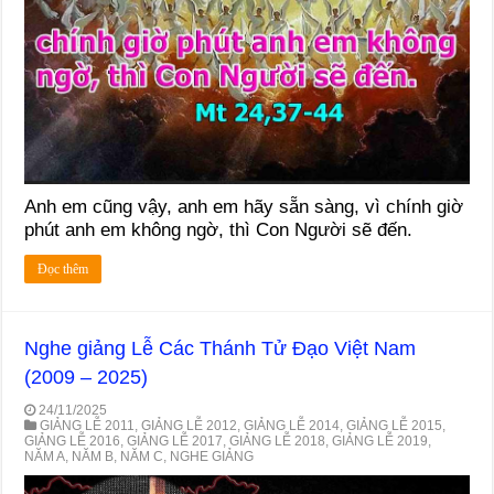
Anh em cũng vậy, anh em hãy sẵn sàng, vì chính giờ
phút anh em không ngờ, thì Con Người sẽ đến.
Đọc thêm
Nghe giảng Lễ Các Thánh Tử Đạo Việt Nam
(2009 – 2025)
24/11/2025
GIẢNG LỄ 2011
,
GIẢNG LỄ 2012
,
GIẢNG LỄ 2014
,
GIẢNG LỄ 2015
,
GIẢNG LỄ 2016
,
GIẢNG LỄ 2017
,
GIẢNG LỄ 2018
,
GIẢNG LỄ 2019
,
NĂM A
,
NĂM B
,
NĂM C
,
NGHE GIẢNG