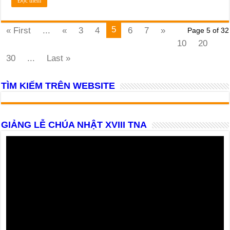
Đọc thêm
5
« First
...
«
3
4
6
7
»
Page 5 of 32
10
20
30
...
Last »
TÌM KIẾM TRÊN WEBSITE
GIẢNG LỄ CHÚA NHẬT XVIII TNA