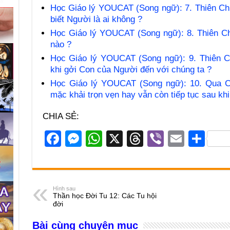
Học Giáo lý YOUCAT (Song ngữ): 7. Thiên Chúa
biết Người là ai không ?
Học Giáo lý YOUCAT (Song ngữ): 8. Thiên Ch
nào ?
Học Giáo lý YOUCAT (Song ngữ): 9. Thiên Ch
khi gởi Con của Người đến với chúng ta ?
Học Giáo lý YOUCAT (Song ngữ): 10. Qua C
mặc khải trọn vẹn hay vẫn còn tiếp tục sau khi
CHIA SẺ:
F
M
W
X
T
Vi
E
S
a
e
h
hr
b
m
h
c
ss
at
e
er
ail
ar
e
e
s
a
e
Hình sau
Thần học Đời Tu 12: Các Tu hội
b
n
A
d
đời
o
g
p
s
Bài cùng chuyên mục