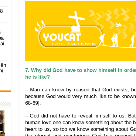
 8
u
ọa
ại
iên
7. Why did God have to show himself in order
bị
he is like?
– Man can know by reason that God exists, but
because God would very much like to be known,
68-69].
– God did not have to reveal himself to us. But
human love one can know something about the be
heart to us, so too we know something about G
the eternal and mysterious God has opened h