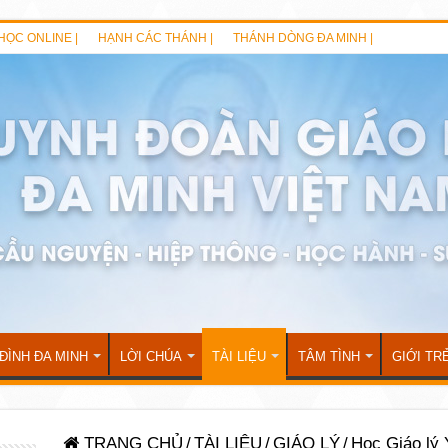
HỌC ONLINE |
HẠNH CÁC THÁNH |
THÁNH DÒNG ĐA MINH |
 ĐÌNH ĐA MINH
LỜI CHÚA
TÀI LIỆU
TÂM TÌNH
GIỚI TR
TRANG CHỦ
/
TÀI LIỆU
/
GIÁO LÝ
/
Học Giáo lý