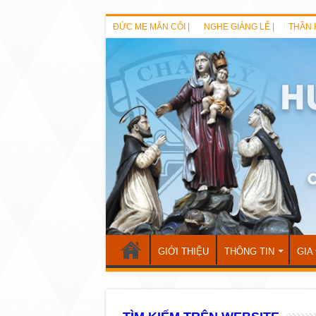
ĐỨC MẸ MÂN CÔI |
NGHE GIẢNG LỄ |
THẦN 
GIỚI THIỆU
THÔNG TIN
GIA