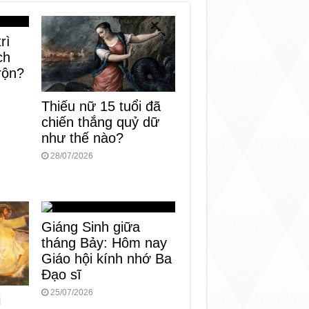
rì
ch
rộn?
Thiếu nữ 15 tuổi đã
chiến thắng quỷ dữ
như thế nào?
28/07/2026
Giáng Sinh giữa
tháng Bảy: Hôm nay
Giáo hội kính nhớ Ba
Đạo sĩ
25/07/2026
i