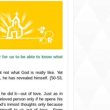
 for us to be able to know what
 not what God is really like. Yet
 he has revealed himself. [50-53,
 he did it—out of love. Just as in
loved person only if he opens his
od’s inmost thoughts only because
imself to us out of love. From