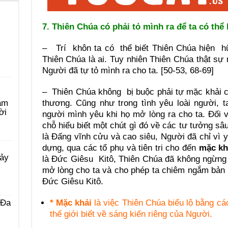
7. Thiên Chúa có phải tỏ mình ra để ta có thể 
– Trí khôn ta có thể biết Thiên Chúa hiện hữ
Thiên Chúa là ai. Tuy nhiên Thiên Chúa thật sự
Người đã tự tỏ mình ra cho ta. [50-53, 68-69]
– Thiên Chúa không bị buộc phải tự mặc khải c
thương. Cũng như trong tình yêu loài người, t
àm
ời
người mình yêu khi họ mở lòng ra cho ta. Đối v
chỗ hiểu biết một chút gì đó về các tư tưởng sâ
là Đấng vĩnh cửu và cao siêu, Người đã chỉ vì 
dựng, qua các tổ phụ và tiên tri cho đến
mặc kh
Bảy
là Đức Giêsu Kitô, Thiên Chúa đã không ngừng 
mở lòng cho ta và cho phép ta chiêm ngắm bản 
Đức Giêsu Kitô.
* Mặc khải
là việc Thiên Chúa biểu lộ bằng cá
 Ða
thế giới biết về sáng kiến riêng của Người.