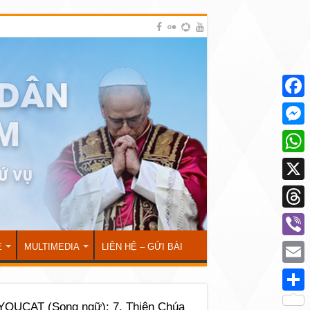
Face
Mess
What
X
Thre
Viber
Ẻ
MULTIMEDIA
LIÊN HỆ – GỬI BÀI
Emai
Shar
 YOUCAT (Song ngữ): 7. Thiên Chúa