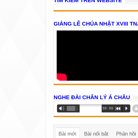
TÌM KIẾM TRÊN WEBSITE
GIẢNG LỄ CHÚA NHẬT XVIII TN
NGHE ĐÀI CHÂN LÝ Á CHÂU
Trình
Vm
00:00
R
P
phát
âm
thanh
Bài mới
Bài nổi bật
Phản hồi