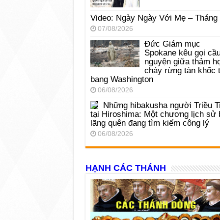
Video: Ngày Ngày Với Mẹ – Tháng
07/08/2026
Đức Giám mục
Spokane kêu gọi cầ
nguyện giữa thảm h
cháy rừng tàn khốc t
bang Washington
06/08/2026
Những hibakusha người Triều T
tại Hiroshima: Một chương lịch sử 
lãng quên đang tìm kiếm công lý
06/08/2026
HẠNH CÁC THÁNH