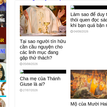
o
er
p
k
Làm sao để duy t
thói quen đọc sá
khi bạn quá bận 
04/08/2026
Tại sao người tín hữu
cần cầu nguyện cho
các linh mục đang
gặp thử thách?
05/08/2026
Cha mẹ của Thánh
Giuse là ai?
27/07/2026
Mộ của Mười Ha