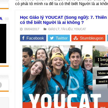
có phải tỏ mình ra để ta có thể biết Người là ai khô
Học Giáo lý YOUCAT (Song ngữ): 7. Thiên 
A
có thể biết Người là ai không ?
08/04/2017
GIÁO LÝ
,
TÀI LIỆU
,
YOUCAT
Facebook
Twitter
Stumbleupon
d