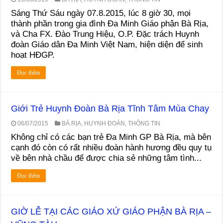
Sáng Thứ Sáu ngày 07.8.2015, lúc 8 giờ 30, mọi
thành phần trong gia đình Đa Minh Giáo phận Bà Rịa,
và Cha FX. Đào Trung Hiệu, O.P. Đặc trách Huynh
đoàn Giáo dân Đa Minh Việt Nam, hiện diện để sinh
hoạt HĐGP.
Đọc thêm
Giới Trẻ Huynh Đoàn Bà Rịa Tĩnh Tâm Mùa Chay
06/07/2015
BÀ RỊA
,
HUYNH ĐOÀN
,
THÔNG TIN
Không chỉ có các bạn trẻ Đa Minh GP Bà Rịa, mà bên
cạnh đó còn có rất nhiều đoàn hành hương đều quy tụ
về bên nhà chầu để được chia sẻ những tâm tình...
Đọc thêm
GIỜ LỄ TẠI CÁC GIÁO XỨ GIÁO PHẬN BÀ RỊA –