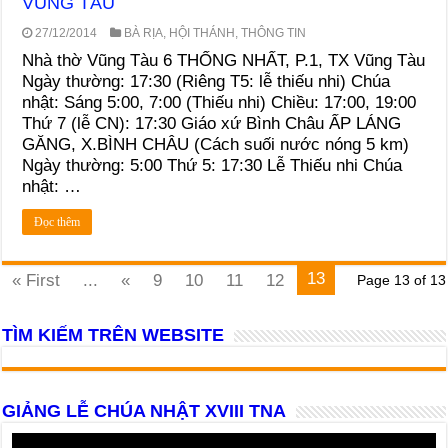
VŨNG TÀU
27/12/2014
BÀ RỊA
,
HỘI THÁNH
,
THÔNG TIN
Nhà thờ Vũng Tàu 6 THỐNG NHẤT, P.1, TX Vũng Tàu
Ngày thường: 17:30 (Riêng T5: lễ thiếu nhi) Chúa
nhật: Sáng 5:00, 7:00 (Thiếu nhi) Chiều: 17:00, 19:00
Thứ 7 (lễ CN): 17:30 Giáo xứ Bình Châu ẤP LÁNG
GĂNG, X.BÌNH CHÂU (Cách suối nước nóng 5 km)
Ngày thường: 5:00 Thứ 5: 17:30 Lễ Thiếu nhi Chúa
nhật: …
Đọc thêm
13
« First
...
«
9
10
11
12
Page 13 of 13
TÌM KIẾM TRÊN WEBSITE
GIẢNG LỄ CHÚA NHẬT XVIII TNA