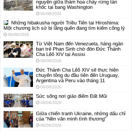
nguyện giữa thảm họa cháy rừng tàn
khốc tại bang Washington
06/08/2026
Những hibakusha người Triều Tiên tại Hiroshima:
Một chương lịch sử bị lãng quên đang tìm kiếm công lý
06/08/2026
Từ Việt Nam đến Venezuela, hàng ngàn
bạn trẻ Phan Sinh chờ đón Đức Thánh
Cha Lêô XIV tại Assisi
06/08/2026
Đức Thánh Cha Lêô XIV sẽ thực hiện
chuyến tông du đầu tiên đến Uruguay,
Argentina và Peru vào tháng 11
06/08/2026
Sức sống nơi giáo điểm Đất Mũi
06/08/2026
Giữa chiến tranh Ukraine, những dấu chỉ
của “Nền văn minh tình thương”
06/08/2026