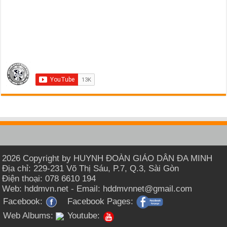
2026 Copyright by HUYNH ĐOÀN GIÁO DÂN ĐA MINH
Địa chỉ: 229-231 Võ Thị Sáu, P.7, Q.3, Sài Gòn
Điện thoại: 078 6610 194
Web: hddmvn.net - Email: hddmvnnet@gmail.com
Facebook:
Facebook Pages:
Web Albums:
Youtube: