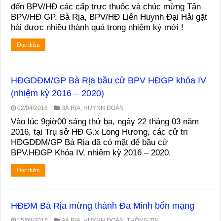
đến BPV/HĐ các cấp trực thuộc và chúc mừng Tân
BPV/HĐ GP. Bà Rịa, BPV/HĐ Liên Huynh Đại Hải gặt
hái được nhiều thành quả trong nhiệm kỳ mới !
Đọc thêm
HĐGDĐM/GP Bà Rịa bầu cử BPV HĐGP khóa IV
(nhiệm kỳ 2016 – 2020)
02/04/2016
BÀ RỊA
,
HUYNH ĐOÀN
Vào lúc 9giờ00 sáng thứ ba, ngày 22 tháng 03 năm
2016, tại Trụ sở HĐ G.x Long Hương, các cử tri
HĐGDĐM/GP Bà Rịa đã có mặt để bầu cử
BPV.HĐGP Khóa IV, nhiệm kỳ 2016 – 2020.
Đọc thêm
HĐĐM Bà Rịa mừng thánh Đa Minh bổn mạng
15/08/2015
BÀ RỊA
,
HUYNH ĐOÀN
,
THÔNG TIN