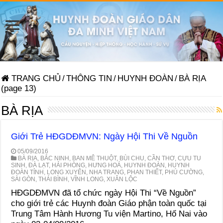
TRANG CHỦ
/
THÔNG TIN
/
HUYNH ĐOÀN
/
BÀ RỊA
(page 13)
BÀ RỊA
Giới Trẻ HĐGDĐMVN: Ngày Hội Thi Về Nguồn
05/09/2016
BÀ RỊA
,
BẮC NINH
,
BAN MÊ THUỘT
,
BÙI CHU
,
CẦN THƠ
,
CỰU TU
SINH
,
ĐÀ LẠT
,
HẢI PHÒNG
,
HƯNG HOÁ
,
HUYNH ĐOÀN
,
HUYNH
ĐOÀN TỈNH
,
LONG XUYÊN
,
NHA TRANG
,
PHAN THIẾT
,
PHÚ CƯỜNG
,
SÀI GÒN
,
THÁI BÌNH
,
VĨNH LONG
,
XUÂN LỘC
HĐGDĐMVN đã tổ chức ngày Hội Thi “Về Nguồn”
cho giới trẻ các Huynh đoàn Giáo phận toàn quốc tại
Trung Tâm Hành Hương Tu viện Martino, Hố Nai vào