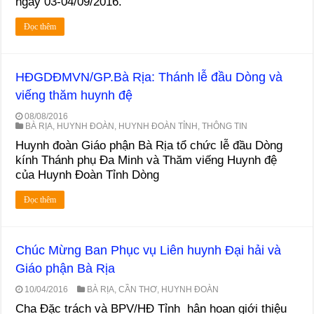
ngày 03-04/09/2016.
Đọc thêm
HĐGDĐMVN/GP.Bà Rịa: Thánh lễ đầu Dòng và
viếng thăm huynh đệ
08/08/2016
BÀ RỊA
,
HUYNH ĐOÀN
,
HUYNH ĐOÀN TỈNH
,
THÔNG TIN
Huynh đoàn Giáo phận Bà Rịa tổ chức lễ đầu Dòng
kính Thánh phụ Đa Minh và Thăm viếng Huynh đệ
của Huynh Đoàn Tỉnh Dòng
Đọc thêm
Chúc Mừng Ban Phục vụ Liên huynh Đại hải và
Giáo phận Bà Rịa
10/04/2016
BÀ RỊA
,
CẦN THƠ
,
HUYNH ĐOÀN
Cha Đặc trách và BPV/HĐ Tỉnh hân hoan giới thiệu