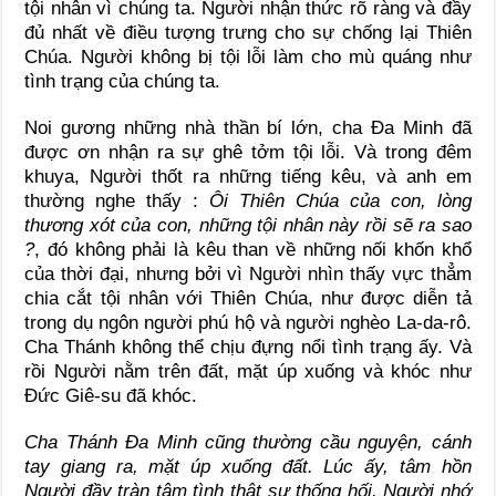
tội nhân vì chúng ta. Người nhận thức rõ ràng và đầy
đủ nhất về điều tượng trưng cho sự chống lại Thiên
Chúa. Người không bị tội lỗi làm cho mù quáng như
tình trạng của chúng ta.
Noi gương những nhà thần bí lớn, cha Đa Minh đã
được ơn nhận ra sự ghê tởm tội lỗi. Và trong đêm
khuya, Người thốt ra những tiếng kêu, và anh em
thường nghe thấy :
Ôi Thiên Chúa của con, lòng
thương xót của con, những tội nhân này rồi sẽ ra sao
?
, đó không phải là kêu than về những nối khốn khổ
của thời đại, nhưng bởi vì Người nhìn thấy vực thẳm
chia cắt tội nhân với Thiên Chúa, như được diễn tả
trong dụ ngôn người phú hộ và người nghèo La-da-rô.
Cha Thánh không thể chịu đựng nổi tình trạng ấy. Và
rồi Người nằm trên đất, mặt úp xuống và khóc như
Đức Giê-su đã khóc.
Cha Thánh Đa Minh cũng thường cầu nguyện, cánh
tay giang ra, mặt úp xuống đất. Lúc ấy, tâm hồn
Người đầy tràn tâm tình thật sự thống hối. Người nhớ