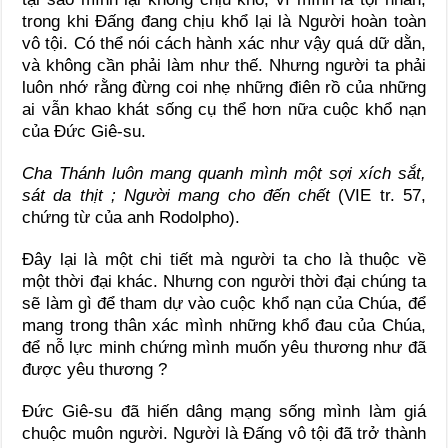
trong khi Đấng đang chịu khổ lại là Người hoàn toàn
vô tội. Có thể nói cách hành xác như vậy quá dữ dằn,
và không cần phải làm như thế. Nhưng người ta phải
luôn nhớ rằng đừng coi nhẹ những điên rồ của những
ai vẫn khao khát sống cụ thể hơn nữa cuộc khổ nạn
của Đức Giê-su.
Cha Thánh luôn mang quanh mình một sợi xích sắt,
sát da thịt ; Người mang cho đến chết
(VIE tr. 57,
chứng từ của anh Rodolpho).
Đây lại là một chi tiết mà người ta cho là thuộc về
một thời đại khác. Nhưng con người thời đại chúng ta
sẽ làm gì để tham dự vào cuộc khổ nạn của Chúa, để
mang trong thân xác mình những khổ đau của Chúa,
để nỗ lực minh chứng mình muốn yêu thương như đã
được yêu thương ?
Đức Giê-su đã hiến dâng mạng sống mình làm giá
chuộc muôn người. Người là Đấng vô tội đã trở thành