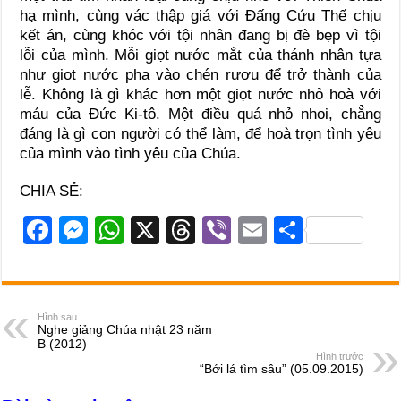
hạ mình, cùng vác thập giá với Đấng Cứu Thế chịu
kết án, cùng khóc với tội nhân đang bị đè bẹp vì tội
lỗi của mình. Mỗi giọt nước mắt của thánh nhân tựa
như giọt nước pha vào chén rượu để trở thành của
lễ. Không là gì khác hơn một giọt nước nhỏ hoà với
máu của Đức Ki-tô. Một điều quá nhỏ nhoi, chẳng
đáng là gì con người có thể làm, để hoà trọn tình yêu
của mình vào tình yêu của Chúa.
CHIA SẺ:
F
M
W
X
T
Vi
E
S
a
e
h
hr
b
m
h
c
ss
at
e
er
ail
ar
e
e
s
a
e
Hình sau
Nghe giảng Chúa nhật 23 năm
b
n
A
d
B (2012)
Hình trước
o
g
p
s
“Bới lá tìm sâu” (05.09.2015)