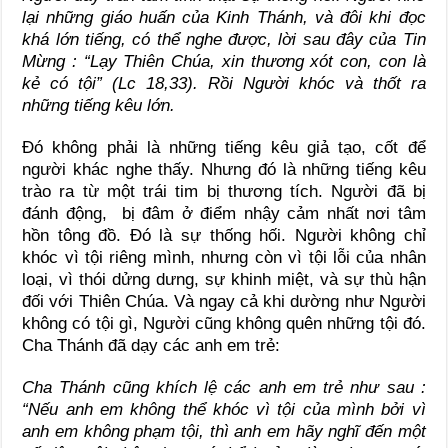
lại những giáo huấn của Kinh Thánh, và đôi khi đọc
khá lớn tiếng, có thể nghe được, lời sau đây của Tin
Mừng : “Lạy Thiên Chúa, xin thương xót con, con là
kẻ có tội” (Lc 18,33). Rồi Người khóc và thốt ra
những tiếng kêu lớn.
Đó không phải là những tiếng kêu giả tạo, cốt để
người khác nghe thấy. Nhưng đó là những tiếng kêu
trào ra từ một trái tim bị thương tích. Người đã bị
đánh động, bị đâm ở điểm nhậy cảm nhất nơi tâm
hồn tông đồ. Đó là sự thống hối. Người không chỉ
khóc vì tội riêng mình, nhưng còn vì tội lỗi của nhân
loại, vì thói dửng dưng, sự khinh miệt, và sự thù hận
đối với Thiên Chúa. Và ngay cả khi dường như Người
không có tội gì, Người cũng không quên những tội đó.
Cha Thánh đã dạy các anh em trẻ:
Cha Thánh cũng khích lệ các anh em trẻ như sau :
“Nếu anh em không thể khóc vì tội của mình bởi vì
anh em không phạm tội, thì anh em hãy nghĩ đến một