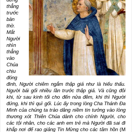
thẳng
trước
bàn
thờ.
Mắt
Người
nhìn
thẳng
vào
Chúa
chịu
đóng
đinh, Người chiêm ngắm thập giá như là hiểu thấu.
Người bái gối nhiều lần trước thập giá. Và cũng đôi
khi, từ sau kinh tối cho đến nửa đêm, khi thì Người
đứng, khi thì quì gối. Lúc ấy trong lòng Cha Thánh Đa
Minh của chúng ta trào dâng niềm tin tưởng vào lòng
thương xót Thiên Chúa dành cho chính Người, cho
các tội nhân, cho các anh em trẻ mà Người đã sai đi
khắp nơi để rao giảng Tin Mừng cho các tâm hồn
(M