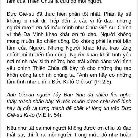
tâm của Thiên Chúa là cứu độ mọi người.
Đức Giê-su đã thực hiện phần tốt nhất. Phần ấy sẽ
không bị mất đi. Tiếp đến là các vị tử đạo, những
người được ơn đổ máu mình như Chúa Giê-su. Chính
vì thế Đa Minh khao khát ơn tử đạo. Người không
mong muốn lập chiến công. Đó không phải là mối bận
tâm của Người. Nhưng Người khao khát trao tặng
chính mình đến tận cùng. Người khao khát tình yêu
nơi mình nảy sinh những hoa trái xứng đáng với tình
yêu chính Thiên Chúa đã bày tỏ cho những thụ tạo
khốn cùng là chính chúng ta. “Anh em hãy có những
tâm tình như chính Đức Ki-tô Giê-su” (Pl 2,5).
Anh Gio-an người Tây Ban Nha đã nhiều lần nghe
thấy thánh nhân bày tỏ ước muốn được chịu khổ hình
hay bị cắt ra từng mảnh để chết vì lòng tin vào Đức
Giê-su Ki-tô
(VIE tr. 54).
Nếu như tất cả mọi người không được ơn chịu tử đạo
thật sự, thì ít ra mỗi người, trong mức độ như hoàn