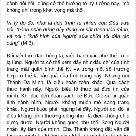
cảnh đòi hỏi, cũng có thể hướng tới lý tưởng này, mà
không chỉ trong khát vọng mà thôi.
Vì lý do đó, như là tiến trình tự nhiên của điều vừa
nói, thánh nhân đứng dậy dùng roi sắt đánh vào mình,
và nói : “khổ hình của Người sửa chữa tôi đến tận
cùng”
(M 3).
Đối với thời đại chúng ta, việc hành xác như thế có lẽ
lạ lùng. Người ta có thể xem đấy như dấu chỉ của tình
trạng mất quân bình thể lý, và trong một số trường
hợp có thể là hậu quả của tình trạng này. Nhưng nơi
Thánh Đa Minh, là điều hoàn toàn khác. Qua cách
thực hành này, Người biểu lộ thực tại đức tin của
mình. Khi đọc đến đoạn sách kể Đức Giê-su bị quân
lính hành hình, Người không muốn mở sang trang
khác. Người buộc phải ngừng lại đấy. Người coi đó là
điều không bình thường cũng như là điều không chịu
đựng được. Người không quen như thế. Song Người
nhận lấy làm của mình. Cha Thánh không đặt vấn đề
tại sao mình lại không chịu khổ, vì mình là tội nhân,