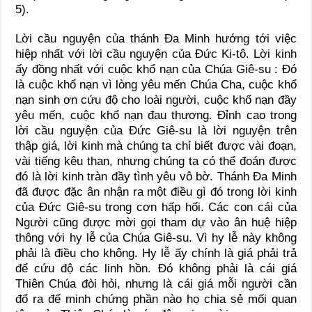
5).
Lời cầu nguyện của thánh Đa Minh hướng tới việc
hiệp nhất với lời cầu nguyện của Đức Ki-tô. Lời kinh
ấy đồng nhất với cuộc khổ nạn của Chúa Giê-su : Đó
là cuộc khổ nạn vì lòng yêu mến Chúa Cha, cuộc khổ
nạn sinh ơn cứu độ cho loài người, cuộc khổ nạn đầy
yêu mến, cuộc khổ nạn đau thương. Đỉnh cao trong
lời cầu nguyện của Đức Giê-su là lời nguyện trên
thập giá, lời kinh mà chúng ta chỉ biết được vài đoạn,
vài tiếng kêu than, nhưng chúng ta có thể đoán được
đó là lời kinh tràn đầy tình yêu vô bờ. Thánh Đa Minh
đã được đặc ân nhận ra một điều gì đó trong lời kinh
của Đức Giê-su trong cơn hấp hối. Các con cái của
Người cũng được mời gọi tham dự vào ân huệ hiệp
thông với hy lễ của Chúa Giê-su. Vì hy lễ này không
phải là điều cho không. Hy lễ ấy chính là giá phải trả
để cứu độ các linh hồn. Đó không phải là cái giá
Thiên Chúa đòi hỏi, nhưng là cái giá mỗi người cần
đổ ra để minh chứng phần nào họ chia sẻ mối quan