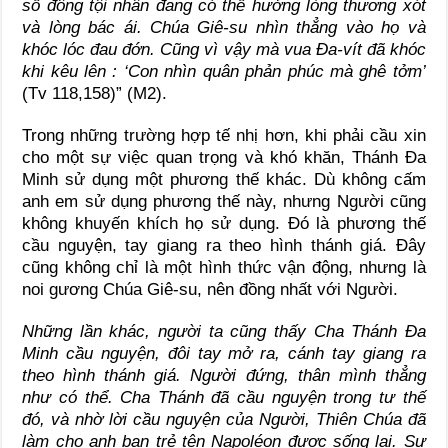
số đông tội nhân đang có thể hưởng lòng thương xót
và lòng bác ái. Chúa Giê-su nhìn thẳng vào họ và
khóc lóc đau đớn. Cũng vì vậy mà vua Đa-vít đã khóc
khi kêu lên : ‘Con nhìn quân phản phúc mà ghê tởm’
(Tv 118,158)” (M2).
Trong những trường hợp tế nhị hơn, khi phải cầu xin
cho một sự việc quan trọng và khó khăn, Thánh Đa
Minh sử dụng một phương thế khác. Dù không cấm
anh em sử dụng phương thế này, nhưng Người cũng
không khuyến khích họ sử dụng. Đó là phương thế
cầu nguyện, tay giang ra theo hình thánh giá. Đây
cũng không chỉ là một hình thức vận động, nhưng là
noi gương Chúa Giê-su, nên đồng nhất với Người.
Những lần khác, người ta cũng thấy Cha Thánh Đa
Minh cầu nguyện, đôi tay mở ra, cánh tay giang ra
theo hình thánh giá. Người đứng, thân mình thẳng
như có thể. Cha Thánh đã cầu nguyện trong tư thế
đó, và nhờ lời cầu nguyện của Người, Thiên Chúa đã
làm cho anh bạn trẻ tên Napoléon được sống lại. Sự