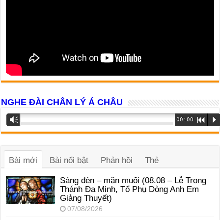
NGHE ĐÀI CHÂN LÝ Á CHÂU
Trình
Vm
00:00
R
P
phát
âm
thanh
Bài mới
Bài nổi bật
Phản hồi
Thẻ
Sáng đèn – mặn muối (08.08 – Lễ Trọng
Thánh Đa Minh, Tổ Phụ Dòng Anh Em
Giảng Thuyết)
07/08/2026