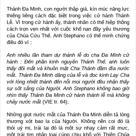
Thánh Đa Minh, con người thập giá, kín múc năng lực
thiêng liêng cách đặc biệt trong việc cử hành Thánh
Lễ. Vì trong cử hành ấy, thánh nhân có thể hiệp thông
cách trọn vẹn nhất với cuộc khổ nạn đầy yêu thương
của Chúa Cứu Thế. Anh Stephano có thể minh chứng
điều đó vì :
Anh nhiều lần tham dự thánh lễ do cha Đa Minh cử
hành : Đến phần kinh nguyện Thánh Thể, anh luôn
thấy đôi mắt và khuôn mặt Cha Thánh đầm đìa nước
mắt. Thánh Đa Minh dâng của lễ và đọc kinh Lạy Cha
với lòng nhiệt thành đến nỗi mọi người đều nhận thấy
sự sốt sắng của Người. Anh Stephano không bao giờ
nhìn thấy Thánh Đa Minh cử hành thánh lễ mà không
chảy nước mắt
(VIE tr. 64).
Những giọt nước mắt của Thánh Đa Minh diễn tả lòng
thương xót bao la của Người. Không nên coi đó là
thói uỷ mị, trái lại đó là một sự nhạy cảm rất mực,
một trái tim nhân loại cùng chịu khổ với Thiên Chúa