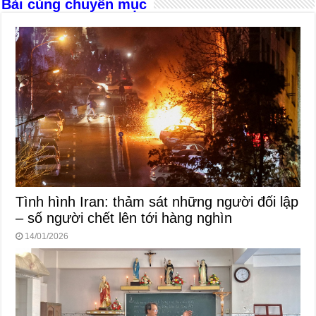
o
er
p
Bài cùng chuyên mục
k
Tình hình Iran: thảm sát những người đối lập
– số người chết lên tới hàng nghìn
14/01/2026