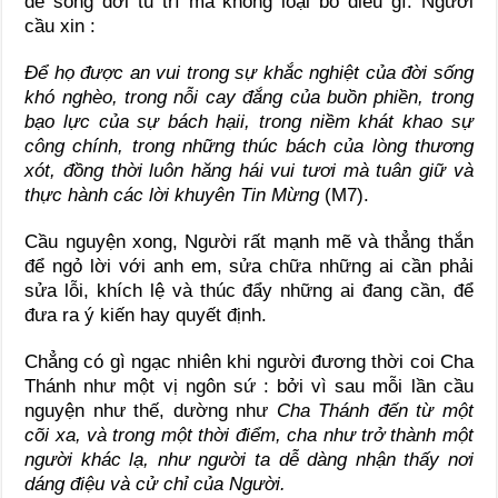
để sống đời tu trì mà không loại bỏ điều gì. Người
cầu xin :
Để họ được an vui trong sự khắc nghiệt của đời sống
khó nghèo, trong nỗi cay đắng của buồn phiền, trong
bạo lực của sự bách hạii, trong niềm khát khao sự
công chính, trong những thúc bách của lòng thương
xót, đồng thời luôn hăng hái vui tươi mà tuân giữ và
thực hành các lời khuyên Tin Mừng
(M7).
Cầu nguyện xong, Người rất mạnh mẽ và thẳng thắn
để ngỏ lời với anh em, sửa chữa những ai cần phải
sửa lỗi, khích lệ và thúc đẩy những ai đang cần, để
đưa ra ý kiến hay quyết định.
Chẳng có gì ngạc nhiên khi người đương thời coi Cha
Thánh như một vị ngôn sứ : bởi vì sau mỗi lần cầu
nguyện như thế, dường như
Cha Thánh đến từ một
cõi xa, và trong một thời điểm, cha như trở thành một
người khác lạ, như người ta dễ dàng nhận thấy nơi
dáng điệu và cử chỉ của Người.