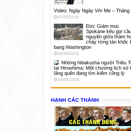
Video: Ngày Ngày Với Mẹ – Tháng
07/08/2026
Đức Giám mục
Spokane kêu gọi cầ
nguyện giữa thảm h
cháy rừng tàn khốc t
bang Washington
06/08/2026
Những hibakusha người Triều T
tại Hiroshima: Một chương lịch sử 
lãng quên đang tìm kiếm công lý
06/08/2026
HẠNH CÁC THÁNH