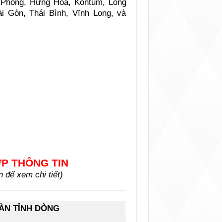
i Phòng, Hưng Hóa, Kontum, Long
i Gòn, Thái Bình, Vĩnh Long, và
ỢP THÔNG TIN
để xem chi tiết)
ÀN TỈNH DÒNG