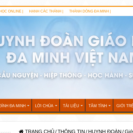
HỌC ONLINE |
HẠNH CÁC THÁNH |
THÁNH DÒNG ĐA MINH |
ĐÌNH ĐA MINH
LỜI CHÚA
TÀI LIỆU
TÂM TÌNH
GIỚI TR
TRANG CHỦ
/
THÔNG TIN
/
HUYNH ĐOÀN
/
Giớ