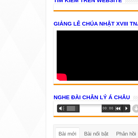
TÌM KIẾM TRÊN WEBSITE
GIẢNG LỄ CHÚA NHẬT XVIII TN
NGHE ĐÀI CHÂN LÝ Á CHÂU
Trình
Vm
00:00
R
P
phát
âm
thanh
Bài mới
Bài nổi bật
Phản hồi