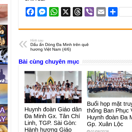
F
M
W
X
T
Vi
E
S
a
e
h
hr
b
m
h
c
ss
at
e
er
ail
ar
e
e
s
a
e
Hình sau
Dấu ấn Dòng Đa Minh trên quê
b
n
A
d
hương Việt Nam (4/6)
o
g
p
s
Bài cùng chuyên mục
o
er
p
k
Buổi họp mặt tru
Huynh đoàn Giáo dân
thống Ban Phục 
Đa Minh Gx. Tân Chí
Huynh đoàn Đa 
Linh, TGP. Sài Gòn:
Gp. Xuân Lộc
Hành hương Giáo
01/08/2026