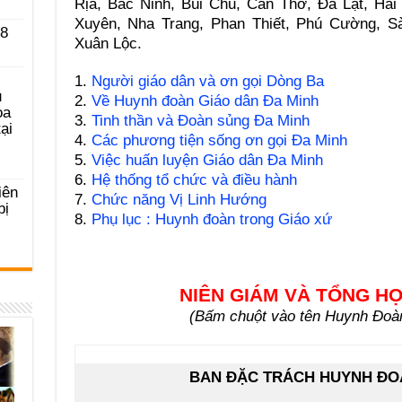
Rịa, Bắc Ninh, Bùi Chu, Cần Thơ, Đà Lạt, Hả
Xuyên, Nha Trang, Phan Thiết, Phú Cường, Sà
 8
Xuân Lộc.
1.
Người giáo dân và ơn gọi Dòng Ba
u
2.
Về Huynh đoàn Giáo dân Đa Minh
ọa
3.
Tinh thần và Đoàn sủng Đa Minh
ại
4.
Các phương tiện sống ơn gọi Đa Minh
5.
Việc huấn luyện Giáo dân Đa Minh
6.
Hệ thống tổ chức và điều hành
iên
7.
Chức năng Vị Linh Hướng
bị
8.
Phụ lục : Huynh đoàn trong Giáo xứ
NIÊN GIÁM VÀ TỔNG H
(Bấm chuột vào tên Huynh Đoàn 
BAN ĐẶC TRÁCH HUYNH ĐO