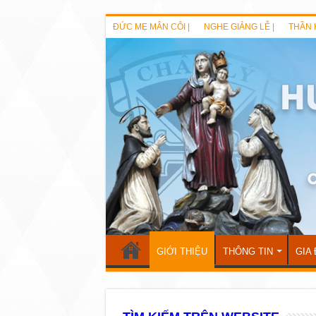
ĐỨC MẸ MÂN CÔI |
NGHE GIẢNG LỄ |
THẦN 
GIỚI THIỆU
THÔNG TIN
GIA 