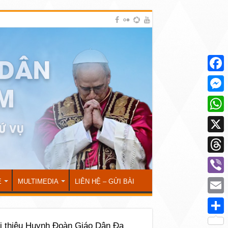
Face
Mess
What
X
Thre
Viber
Ẻ
MULTIMEDIA
LIÊN HỆ – GỬI BÀI
Emai
Shar
i thiệu Huynh Đoàn Giáo Dân Đa