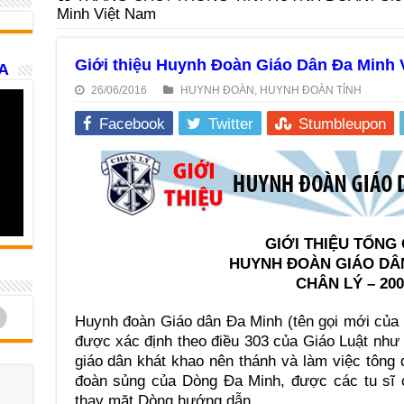
Minh Việt Nam
Giới thiệu Huynh Đoàn Giáo Dân Đa Minh 
A
26/06/2016
HUYNH ĐOÀN
,
HUYNH ĐOÀN TỈNH
Facebook
Twitter
Stumbleupon
GIỚI THIỆU TỔNG
HUYNH ÐOÀN GIÁO DÂ
CHÂN LÝ – 200
d
Huynh đoàn Giáo dân Ða Minh (tên gọi mới của 
được xác định theo điều 303 của Giáo Luật như 
giáo dân khát khao nên thánh và làm việc tông đ
đoàn sủng của Dòng Ða Minh, được các tu sĩ 
thay mặt Dòng hướng dẫn.