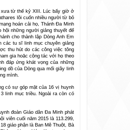
ưa từ thế kỷ XIII. Lúc bấy giờ ở
thares lôi cuốn nhiều người từ bỏ
ứ mạng hoán cải họ, Thánh Ða Minh
o hội những người giảng thuyết để
 Thánh cho thành lập Dòng Anh Em
 các tu sĩ linh mục chuyên giảng
ợc thu hút do các công việc tông
am gia hoặc cộng tác với họ theo
nh đáp ứng khát vọng của những
ông dồ của Dòng qua mối giây linh
ống mình.
ũng có sự góp mặt của 16 vị huynh
3 linh mục triều. Ngoài ra còn có
uynh đoàn Giáo dân Ða Minh phát
ội viên cuối năm 2015 là 113.299,
 18 giáo phận là Ban Mê Thuột, Bà