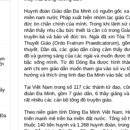
Huynh đoàn Giáo dân Ða Minh có nguồn gốc xa x
miền nam nước Pháp xuất hiện nhóm lạc giáo Ca
đức tin chân chính của mình. Trong khi lãnh s
nhận thấy nhu cầu bức thiết là cần có trong Giá
truyền bá và bảo vệ đức tin. Ngài đã xin Tòa
Thuyết Giáo (Ordo Fratrum Praedicatorum), gồm
thuyết. Dần dà, các giáo dân cũng cảm thấy đư
đồ và gương sáng của các ngài và muốn được th
àm
bậc sống mình. Từ đó Dòng Ba được hình thà
ời
anh chị em giáo dân muốn tham gia vào sứ vụ t
hướng và thích ứng linh đạo Ða Minh vào bậc s
Tại Việt Nam trong số 117 các thánh tử đạo, c
Bảy
đoàn Đa Minh, gồm 7 giáo dân, 6 thầy giảng và 
rất nhiều các cán bộ tông đồ truyền giáo.
Theo niên giám tỉnh Dòng Ða Minh Việt Nam, H
 Ða
triển mạnh mẽ trên ba miền đất nước. Tổng số h
thuộc 140 liên huynh và 1.268 huynh đoàn, trong