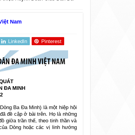
Việt Nam
LinkedIn
Pinterest
 QUÁT
N ÐA MINH
2
Dòng Ba Ða Minh) là một hiệp hội
đã đề cập ở bài trên. Họ là những
ồ giữa trần thế, theo tinh thần và
của Dòng hoặc các vị linh hướng