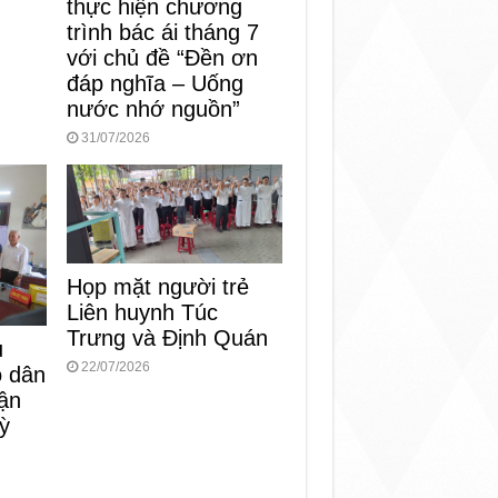
thực hiện chương
trình bác ái tháng 7
với chủ đề “Đền ơn
đáp nghĩa – Uống
nước nhớ nguồn”
31/07/2026
Họp mặt người trẻ
Liên huynh Túc
Trưng và Định Quán
ụ
22/07/2026
o dân
ận
ỳ