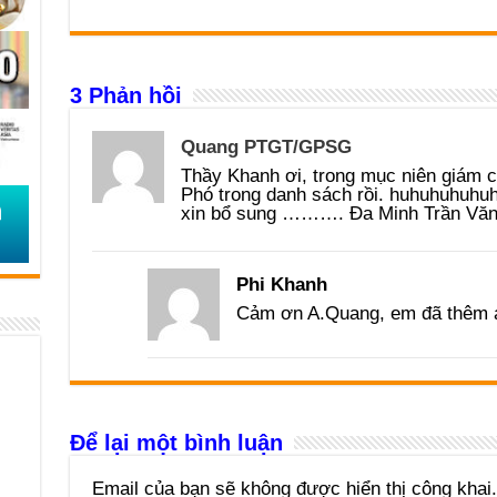
3 Phản hồi
Quang PTGT/GPSG
Thầy Khanh ơi, trong mục niên giám c
Phó trong danh sách rồi. huhuhuhuhu
xin bổ sung ………. Đa Minh Trần Văn
Phi Khanh
Cảm ơn A.Quang, em đã thêm 
Để lại một bình luận
Email của bạn sẽ không được hiển thị công khai.